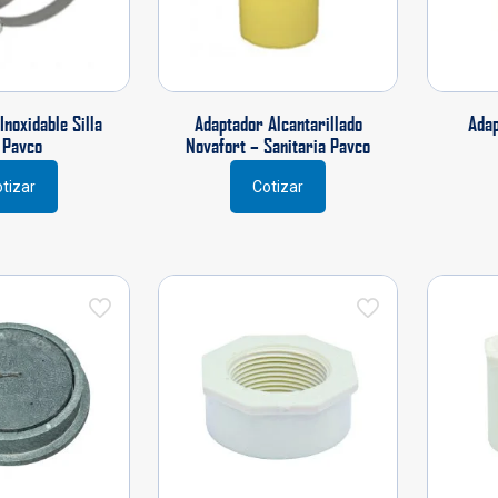
noxidable Silla
Adaptador Alcantarillado
Ada
 Pavco
Novafort – Sanitaria Pavco
tizar
Cotizar
Este
producto
tiene
múltiples
variantes.
Las
opciones
se
pueden
elegir
en
la
página