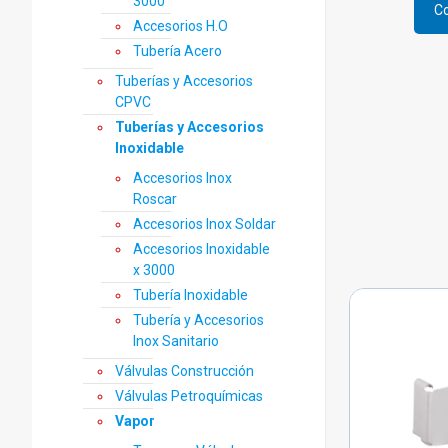
3000
elegi
Co
Este
Accesorios H.O
en
prod
la
Tubería Acero
tiene
pági
Tuberías y Accesorios
múlti
de
CPVC
varia
prod
Las
Tuberías y Accesorios
opci
Inoxidable
se
Accesorios Inox
pued
Roscar
elegi
Accesorios Inox Soldar
en
Accesorios Inoxidable
la
x 3000
pági
de
Tubería Inoxidable
prod
Tubería y Accesorios
Inox Sanitario
Válvulas Construcción
Válvulas Petroquímicas
Vapor