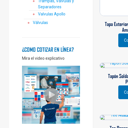
Trampas, Válvulas y
Separadores
Valvulas Apollo
Válvulas
Tapa Exterior
Am
Co
¿COMO COTIZAR EN LÍNEA?
Mira el video explicativo
Tapón Sold
P
Co
Este
prod
tiene
múlti
varia
Las
Tee Rosca