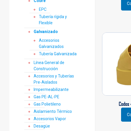
Cobre
Co
EPC
Tubería rígida y
Flexible
Galvanizado
Accesorios
Galvanizados
Tubería Galvanizada
Línea General de
Construcción
Accesorios y Tuberías
Pre-Aislados
Impermeabilizante
Gas PE-AL-PE
Codos 
Gas Polietileno
Aislamiento Térmico
Co
Accesorios Vapor
Desagüe