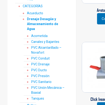
CATEGORÍAS
Arota
Acueducto
Co
Drenaje Desagüe y
Almacenamiento de
Agua
Acometida
Canales y Bajantes
PVC Alcantarillado –
Novafort
PVC Conduit
PVC Drenaje
PVC Ducto
PVC Presión
PVC Sanitario
PVC Unión Mecánica –
Biaxial
Tanques
Click Inse