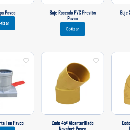
de
producto
pa Pavco
Buje Roscado PVC Presión
Buje 
Pavco
tizar
Cotizar
Este
producto
tiene
múltiples
variantes.
Las
opciones
se
pueden
elegir
en
la
página
de
producto
rta Tee Pavco
Codo 45º Alcantarillado
Codo
Novafort Pavco