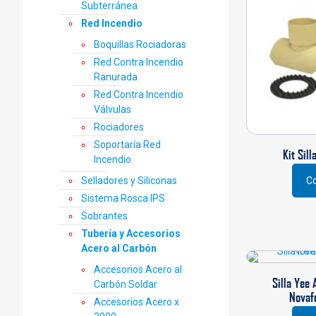
Subterránea
Red Incendio
Boquillas Rociadoras
Red Contra Incendio
Ranurada
Red Contra Incendio
Válvulas
Rociadores
Soportaría Red
Kit Sil
Incendio
Selladores y Siliconas
Co
Este
Sistema Rosca IPS
prod
Sobrantes
tiene
múlti
Tubería y Accesorios
varia
Acero al Carbón
Las
Accesorios Acero al
opci
Silla Yee 
Carbón Soldar
se
Novaf
Accesorios Acero x
pued