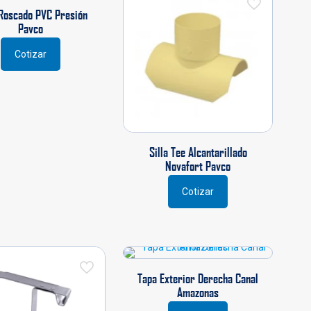
Las
opciones
 Roscado PVC Presión
opciones
se
Pavco
se
pueden
pueden
elegir
Cotizar
elegir
en
en
la
la
página
página
de
de
producto
producto
Silla Tee Alcantarillado
Novafort Pavco
Cotizar
Este
producto
tiene
múltiples
variantes.
Las
Tapa Exterior Derecha Canal
opciones
Amazonas
se