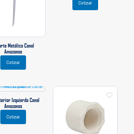
pueden
Cotizar
elegir
en
la
página
de
producto
rte Metálico Canal
Amazonas
Cotizar
terior Izquierda Canal
Amazonas
Cotizar