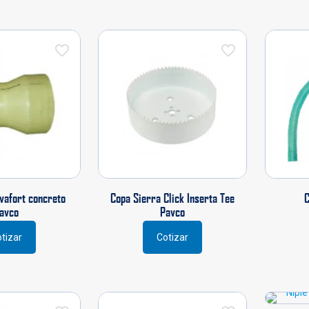
tiene
múltiples
variantes.
Las
opciones
se
pueden
elegir
en
la
página
de
producto
vafort concreto
Copa Sierra Click Inserta Tee
C
avco
Pavco
tizar
Cotizar