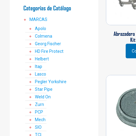
Categorías de Catálago
MARCAS
Apolo
Abrazadera I
Colmena
Kit
Georg Fischer
Co
HD Fire Protect
Helbert
Itap
Lasco
Pegler Yorkshire
Star Pipe
Weld On
Zurn
PCP
Mech
SIO
TCL