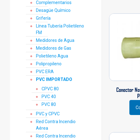
Complementarios
Desagüe Químico
Grifería
Línea Tubería Polietileno
FM
Medidores de Agua
Medidores de Gas
Polietileno Agua
Polipropileno
PVC ERA
PVC IMPORTADO
CPVC 80
Conector No
P
PVC 40
PVC 80
Co
PVC y CPVC
Red Contra Incendio
Aérea
Red Contra Incendio