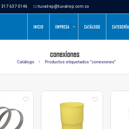
) 317 637 0146
tuvalrep@tuvalrep.com.co
INICIO
EMPRESA
CATÁLOGO
CATEGORÍ
conexiones
Catálogo
Productos etiquetados “conexiones”