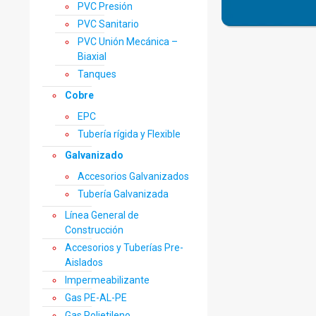
PVC Presión
PVC Sanitario
PVC Unión Mecánica –
Biaxial
Tanques
Cobre
EPC
Tubería rígida y Flexible
Galvanizado
Accesorios Galvanizados
Tubería Galvanizada
Línea General de
Construcción
Accesorios y Tuberías Pre-
Aislados
Impermeabilizante
Gas PE-AL-PE
Gas Polietileno