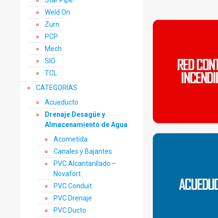
Star Pipe
Weld On
Zurn
PCP
Mech
SIO
TCL
CATEGORÍAS
Acueducto
Drenaje Desagüe y
Almacenamiento de Agua
Acometida
Canales y Bajantes
PVC Alcantarillado –
Novafort
PVC Conduit
PVC Drenaje
PVC Ducto