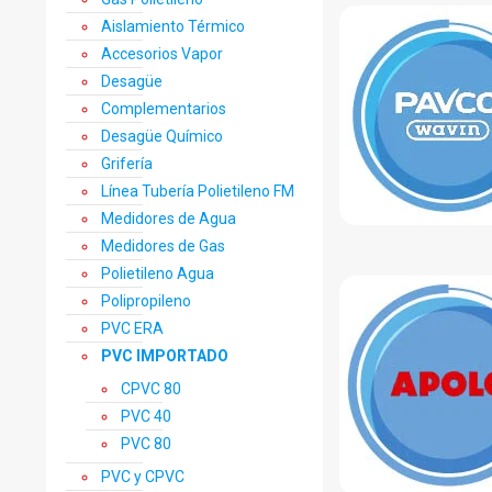
Aislamiento Térmico
Accesorios Vapor
Desagüe
Complementarios
Desagüe Químico
Grifería
Línea Tubería Polietileno FM
Medidores de Agua
Medidores de Gas
Polietileno Agua
Polipropileno
PVC ERA
PVC IMPORTADO
CPVC 80
PVC 40
PVC 80
PVC y CPVC