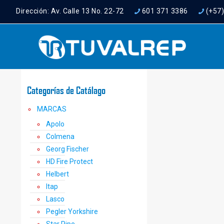
Dirección: Av. Calle 13 No. 22-72
601 371 3386
(+57
Categorías de Catálago
MARCAS
Apolo
Colmena
Georg Fischer
HD Fire Protect
Helbert
Itap
Lasco
Pegler Yorkshire