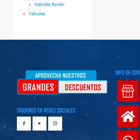
Valvulas Apollo
Válvulas
INFO DE CO
SÍGUENOS EN REDES SOCIALES