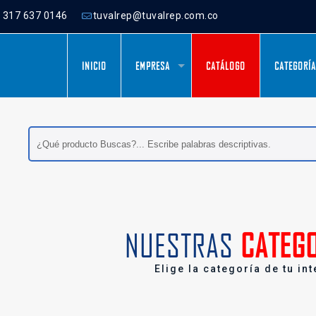
) 317 637 0146
tuvalrep@tuvalrep.com.co
INICIO
EMPRESA
CATÁLOGO
CATEGORÍ
Buscar
NUESTRAS
CATEG
Elige la categoría de tu in