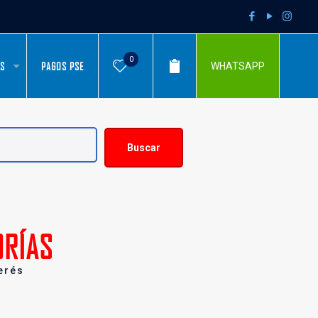
0
AS
PAGOS PSE
WHATSAPP
Buscar
ORÍAS
terés