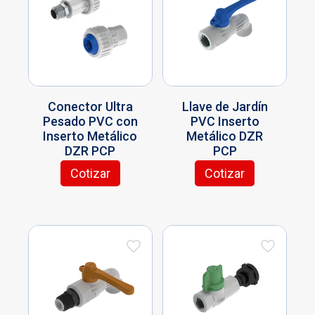
opciones
se
pueden
elegir
en
la
página
Conector Ultra
Llave de Jardín
de
Pesado PVC con
PVC Inserto
producto
Inserto Metálico
Metálico DZR
DZR PCP
PCP
Cotizar
Cotizar
Este
Este
producto
producto
tiene
tiene
múltiples
múltiples
variantes.
variantes.
Las
Las
opciones
opciones
se
se
pueden
pueden
elegir
elegir