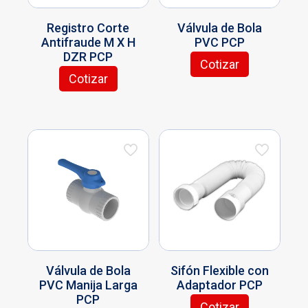
la
página
página
de
Registro Corte
Válvula de Bola
de
producto
Antifraude M X H
PVC PCP
producto
DZR PCP
Cotizar
Este
Cotizar
producto
tiene
múltiples
variantes.
Las
opciones
se
pueden
elegir
en
la
página
de
Válvula de Bola
Sifón Flexible con
producto
PVC Manija Larga
Adaptador PCP
PCP
Cotizar