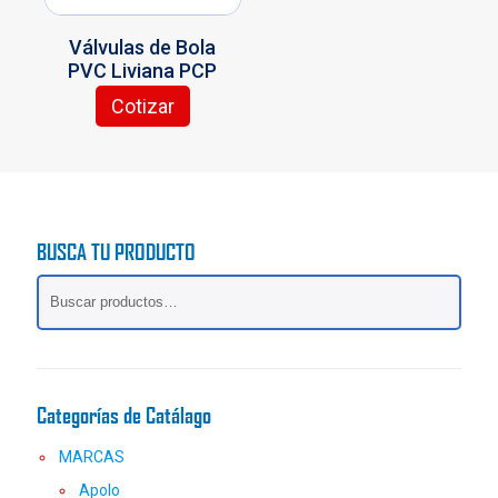
la
la
página
página
Válvulas de Bola
de
de
PVC Liviana PCP
producto
producto
Cotizar
Este
producto
tiene
múltiples
variantes.
Las
BUSCA TU PRODUCTO
opciones
se
pueden
elegir
en
la
página
Categorías de Catálago
de
producto
MARCAS
Apolo