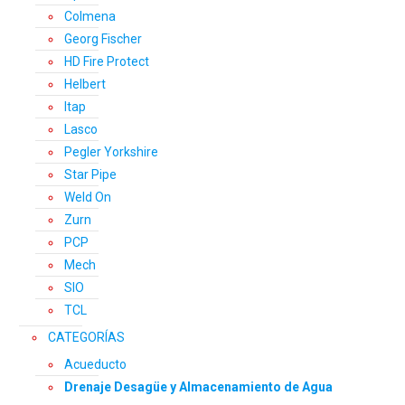
Colmena
Georg Fischer
HD Fire Protect
Helbert
Itap
Lasco
Pegler Yorkshire
Star Pipe
Weld On
Zurn
PCP
Mech
SIO
TCL
CATEGORÍAS
Acueducto
Drenaje Desagüe y Almacenamiento de Agua