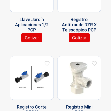
en
en
la
la
página
página
Llave Jardín
Registro
de
de
Aplicaciones 1/2
Antifraude DZR X
producto
producto
PCP
Telescópico PCP
Cotizar
Cotizar
Registro Corte
Registro Mini