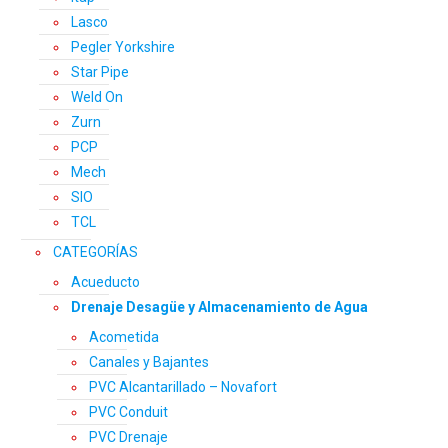
Lasco
Pegler Yorkshire
Star Pipe
Weld On
Zurn
PCP
Mech
SIO
TCL
CATEGORÍAS
Acueducto
Drenaje Desagüe y Almacenamiento de Agua
Acometida
Canales y Bajantes
PVC Alcantarillado – Novafort
PVC Conduit
PVC Drenaje