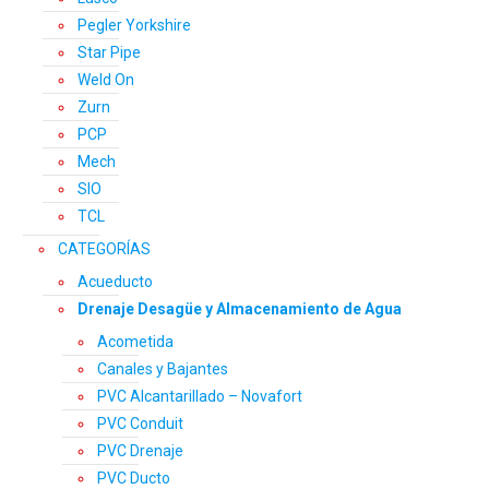
Pegler Yorkshire
Star Pipe
Weld On
Zurn
PCP
Mech
SIO
TCL
CATEGORÍAS
Acueducto
Drenaje Desagüe y Almacenamiento de Agua
Acometida
Canales y Bajantes
PVC Alcantarillado – Novafort
PVC Conduit
PVC Drenaje
PVC Ducto