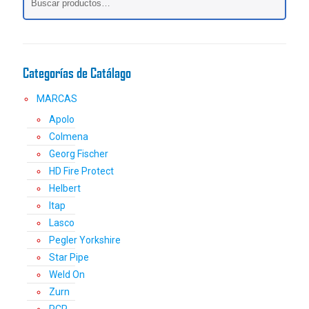
pueden
elegir
en
la
página
Categorías de Catálago
de
producto
MARCAS
Apolo
Colmena
Georg Fischer
HD Fire Protect
Helbert
Itap
Lasco
Pegler Yorkshire
Star Pipe
Weld On
Zurn