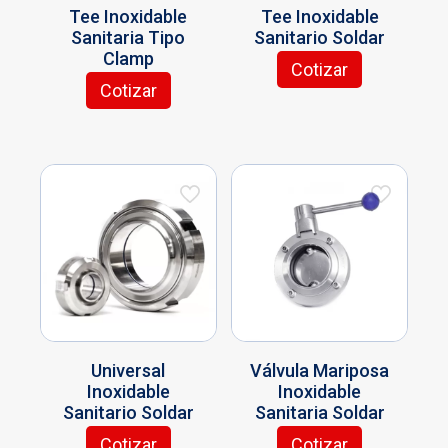
Tee Inoxidable
Tee Inoxidable
de
producto
Sanitaria Tipo
Sanitario Soldar
producto
Clamp
Cotizar
Este
Cotizar
Este
producto
producto
tiene
tiene
múltiples
múltiples
variantes.
variantes.
Las
Las
opciones
opciones
se
se
pueden
pueden
elegir
elegir
en
en
la
la
página
página
de
Universal
Válvula Mariposa
de
producto
Inoxidable
Inoxidable
producto
Sanitario Soldar
Sanitaria Soldar
Cotizar
Cotizar