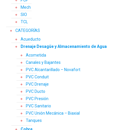
PCP
Mech
SIO
TCL
CATEGORÍAS
Acueducto
Drenaje Desagüe y Almacenamiento de Agua
Acometida
Canales y Bajantes
PVC Alcantarillado – Novafort
PVC Conduit
PVC Drenaje
PVC Ducto
PVC Presión
PVC Sanitario
PVC Unión Mecánica – Biaxial
Tanques
Cobre