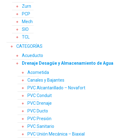
Zurn
PCP
Mech
SIO
TCL
CATEGORÍAS
Acueducto
Drenaje Desagüe y Almacenamiento de Agua
Acometida
Canales y Bajantes
PVC Alcantarillado – Novafort
PVC Conduit
PVC Drenaje
PVC Ducto
PVC Presión
PVC Sanitario
PVC Unión Mecánica – Biaxial