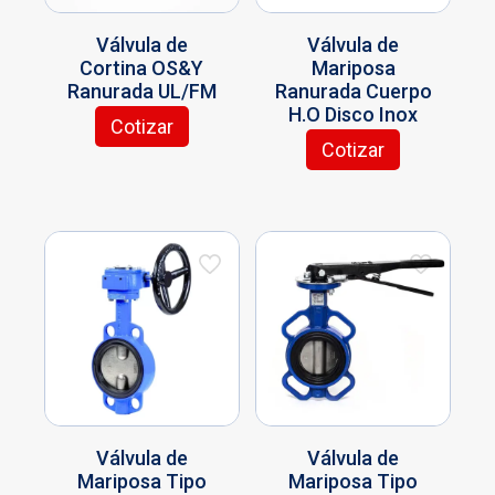
la
la
página
página
Válvula de
Válvula de
de
de
Cortina OS&Y
Mariposa
producto
producto
Ranurada UL/FM
Ranurada Cuerpo
H.O Disco Inox
Cotizar
Este
Cotizar
producto
Este
tiene
producto
múltiples
tiene
variantes.
múltiples
Las
variantes.
opciones
Las
se
opciones
pueden
se
elegir
pueden
en
elegir
la
en
página
la
de
página
Válvula de
Válvula de
producto
de
Mariposa Tipo
Mariposa Tipo
producto