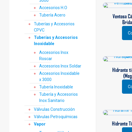
3000
múlti
varia
Accesorios H.O
Las
Tubería Acero
Ventosa Cá
opci
Brida
Tuberías y Accesorios
se
CPVC
pued
Co
Este
Tuberías y Accesorios
elegi
prod
Inoxidable
en
tiene
la
Accesorios Inox
múlti
pági
Roscar
varia
de
Accesorios Inox Soldar
Las
prod
Hidrante ti
opci
Accesorios Inoxidable
(Meg
se
x 3000
pued
Co
Tubería Inoxidable
Este
elegi
Tubería y Accesorios
prod
en
Inox Sanitario
tiene
la
múlti
Válvulas Construcción
pági
varia
de
Válvulas Petroquímicas
Las
prod
Hidrante Ti
Vapor
opci