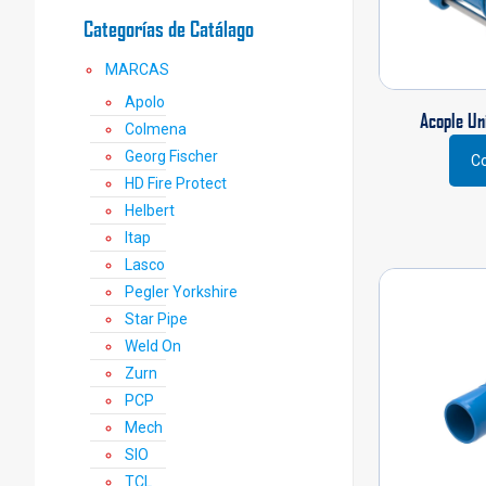
Categorías de Catálago
MARCAS
Apolo
Acople Un
Colmena
Georg Fischer
Co
Este
HD Fire Protect
prod
Helbert
tiene
Itap
múlti
varia
Lasco
Las
Pegler Yorkshire
opci
Star Pipe
se
Weld On
pued
Zurn
elegi
en
PCP
la
Mech
pági
SIO
de
TCL