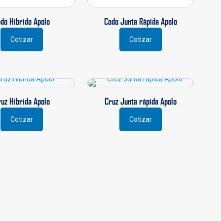
de
producto
producto
do Híbrido Apolo
Codo Junta Rápida Apolo
Cotizar
Cotizar
Este
producto
tiene
múltiples
variantes.
Las
uz Híbrida Apolo
Cruz Junta rápida Apolo
opciones
se
Cotizar
Cotizar
Este
pueden
producto
elegir
tiene
en
múltiples
la
variantes.
página
Las
de
opciones
producto
se
pueden
elegir