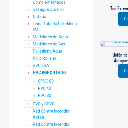
Complementarios
prod
Tee Extre
Desagüe Químico
Grifería
Co
Este
Línea Tubería Polietileno
prod
FM
tiene
Medidores de Agua
múlti
Medidores de Gas
varia
Polietileno Agua
Las
Unión de
opci
Polipropileno
Autopor
se
PVC ERA
pued
Co
PVC IMPORTADO
Este
elegi
prod
CPVC 80
en
tiene
la
PVC 40
múlti
pági
PVC 80
varia
de
Las
PVC y CPVC
prod
opci
Red Contra Incendio
se
Aérea
pued
Red Contra Incendio
elegi