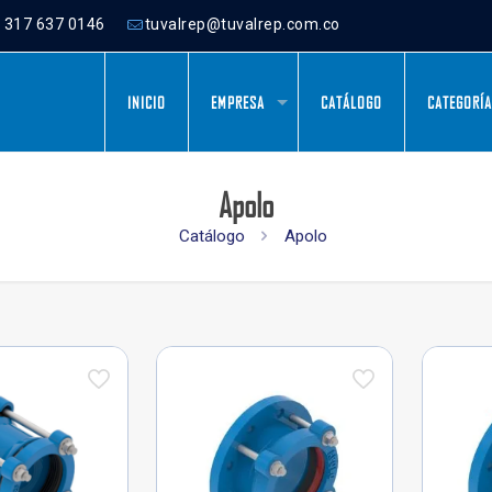
) 317 637 0146
tuvalrep@tuvalrep.com.co
INICIO
EMPRESA
CATÁLOGO
CATEGORÍ
Apolo
Catálogo
Apolo