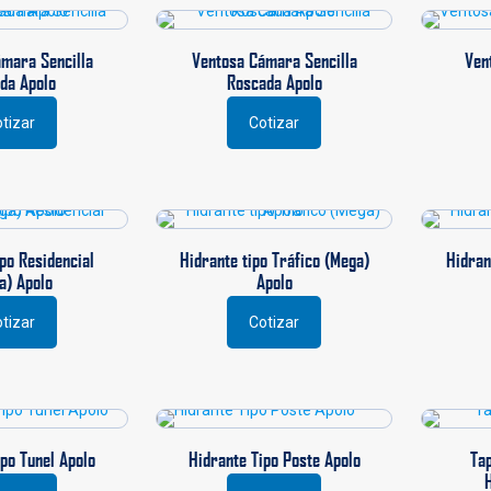
ples
ntes.
mara Sencilla
Ventosa Cámara Sencilla
Ven
ones
da Apolo
Roscada Apolo
en
tizar
Cotizar
Este
r
ucto
producto
tiene
ples
múltiples
na
ntes.
variantes.
Las
ucto
po Residencial
Hidrante tipo Tráfico (Mega)
Hidran
ones
opciones
a) Apolo
Apolo
se
en
pueden
tizar
Cotizar
Este
r
elegir
ucto
producto
en
tiene
la
ples
múltiples
na
página
ntes.
variantes.
de
Las
ucto
producto
po Tunel Apolo
Hidrante Tipo Poste Apolo
Ta
ones
opciones