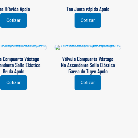
producto
Las
ee Híbrida Apolo
Tee Junta rápida Apolo
opciones
se
Cotizar
Cotizar
Este
pueden
producto
elegir
tiene
en
múltiples
la
variantes.
página
Las
de
la Compuerta Vástago
Válvula Compuerta Vástago
opciones
producto
endente Sello Elástico
No Ascendente Sello Elástico
se
Brida Apolo
Garra de Tigre Apolo
pueden
elegir
Cotizar
Cotizar
Este
Este
en
producto
producto
la
tiene
tiene
página
múltiples
múltiples
de
variantes.
variantes.
producto
Las
Las
opciones
opciones
se
se
pueden
pueden