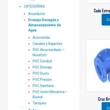
prod
CATEGORÍAS
Codo Extre
Acueducto
Co
Drenaje Desagüe y
Este
Almacenamiento de
prod
Agua
tiene
múlti
Acometida
varia
Canales y Bajantes
Las
PVC Alcantarillado –
opci
Novafort
se
PVC Conduit
pued
PVC Drenaje
elegi
en
PVC Ducto
la
PVC Presión
pági
PVC Sanitario
de
PVC Unión Mecánica –
prod
Biaxial
Cruz Br
Tanques
Co