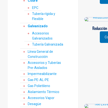
Este
Cobre
prod
EPC
tiene
Tubería rígida y
múlti
Flexible
varia
Las
Galvanizado
Reducción 
opci
Accesorios
se
Co
Galvanizados
Este
pued
prod
Tubería Galvanizada
elegi
tiene
en
Línea General de
múlti
la
Construcción
varia
pági
Accesorios y Tuberías
Las
de
Pre-Aislados
opci
prod
Impermeabilizante
se
pued
Gas PE-AL-PE
elegi
Gas Polietileno
en
Aislamiento Térmico
la
Accesorios Vapor
pági
Desagüe
de