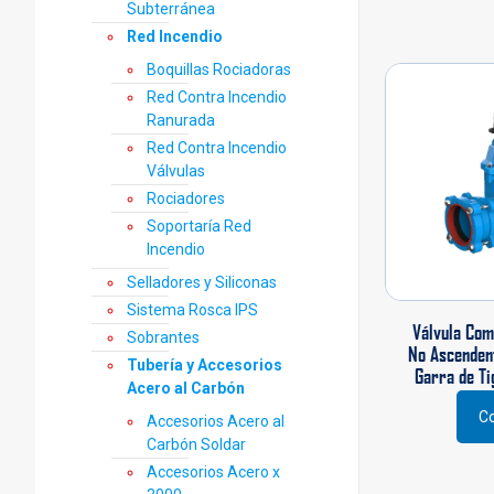
Subterránea
en
Red Incendio
la
pági
Boquillas Rociadoras
de
Red Contra Incendio
prod
Ranurada
Red Contra Incendio
Válvulas
Rociadores
Soportaría Red
Incendio
Selladores y Siliconas
Sistema Rosca IPS
Válvula Com
Sobrantes
No Ascendent
Tubería y Accesorios
Garra de Ti
Acero al Carbón
Co
Accesorios Acero al
Este
Carbón Soldar
prod
Accesorios Acero x
tiene