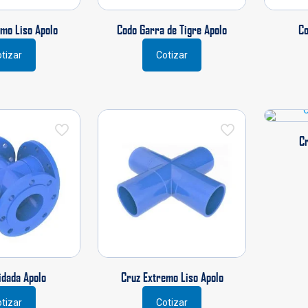
ucto
producto
mo Liso Apolo
Codo Garra de Tigre Apolo
Co
tizar
Cotizar
ucto
ples
ntes.
Cr
ones
en
r
na
ucto
idada Apolo
Cruz Extremo Liso Apolo
tizar
Cotizar