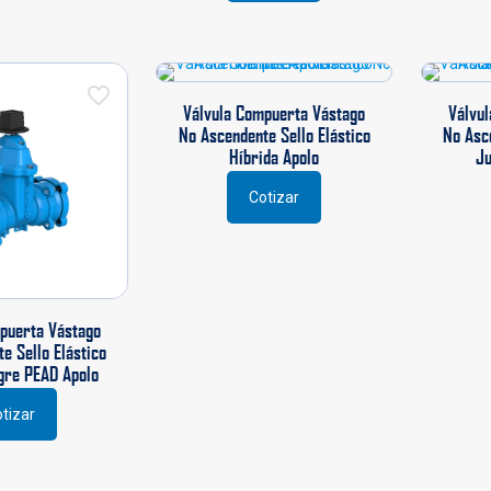
producto
tiene
múltiples
na
variantes.
Las
Válvula Compuerta Vástago
Válvu
ucto
opciones
No Ascendente Sello Elástico
No Asc
se
Híbrida Apolo
Ju
pueden
elegir
Cotizar
en
la
página
de
producto
puerta Vástago
e Sello Elástico
gre PEAD Apolo
tizar
ucto