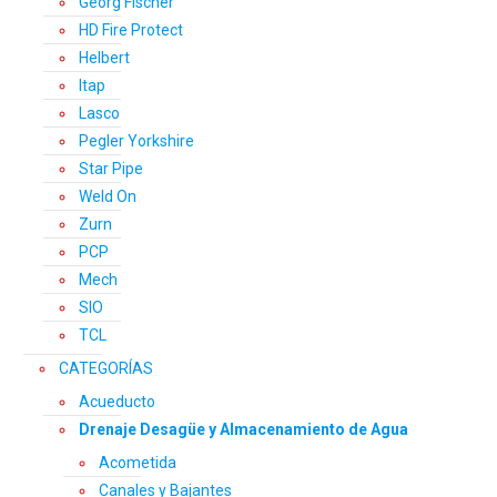
Georg Fischer
HD Fire Protect
Helbert
Itap
Lasco
Pegler Yorkshire
Star Pipe
Weld On
Zurn
PCP
Mech
SIO
TCL
CATEGORÍAS
Acueducto
Drenaje Desagüe y Almacenamiento de Agua
Acometida
Canales y Bajantes