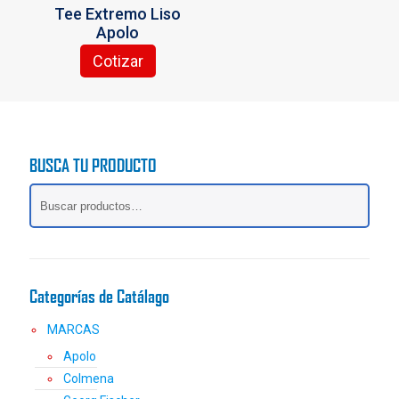
la
la
Tee Extremo Liso
página
página
Apolo
de
de
producto
producto
Cotizar
Este
producto
tiene
múltiples
variantes.
BUSCA TU PRODUCTO
Las
opciones
se
pueden
elegir
en
la
Categorías de Catálago
página
de
MARCAS
producto
Apolo
Colmena