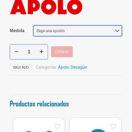
Medida
Reducción
Cotizar
Junta
Rápida
Apolo
Categorías:
Apolo
,
Desagüe
SKU:
N/D
cantidad
Productos relacionados