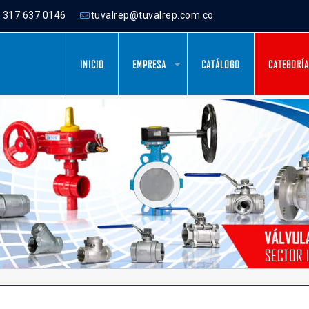
) 317 637 0146
tuvalrep@tuvalrep.com.co
INICIO
EMPRESA
CATÁLOGO
CATEGORÍ