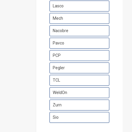
Lasco
Mech
Nacobre
Pavco
PCP
Pegler
TCL
WeldOn
Zurn
Sio