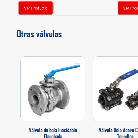
Ver Producto
Ver Pro
Otras válvulas
Válvula de bola Inoxidable
Válvula Bola Acero 
Flanchada
Tornillos