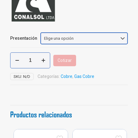
Presentación
Soldadura
Cotizar
Estaño
Sn50-
Pb50
Categorías:
Cobre
,
Gas Cobre
SKU:
N/D
cantidad
Productos relacionados