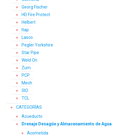
Georg Fischer
HD Fire Protect
Helbert
Itap
Lasco
Pegler Yorkshire
Star Pipe
Weld On
Zurn
PCP
Mech
SIO
TCL
CATEGORÍAS
Acueducto
Drenaje Desagüe y Almacenamiento de Agua
Acometida