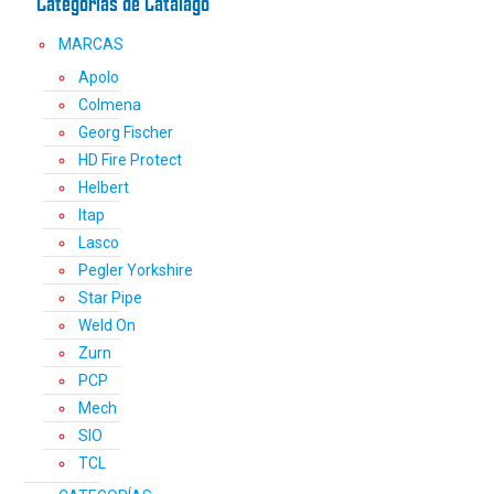
Categorías de Catálago
de
MARCAS
producto
Apolo
Colmena
Georg Fischer
HD Fire Protect
Helbert
Itap
Lasco
Pegler Yorkshire
Star Pipe
Weld On
Zurn
PCP
Mech
SIO
TCL