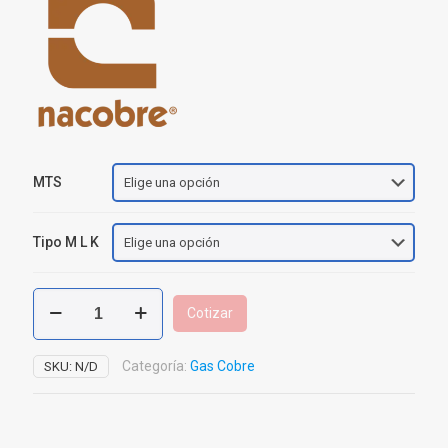
MTS
Tipo M L K
Tubería
Cotizar
Rígida
Cobre
Tipo
Categoría:
Gas Cobre
SKU:
N/D
L
-
K
Nacobre