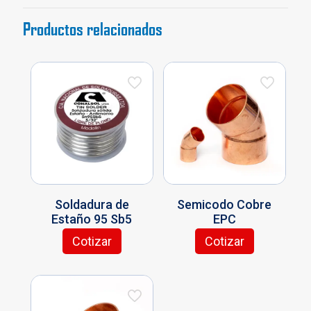
cantidad
Productos relacionados
Soldadura de
Semicodo Cobre
Estaño 95 Sb5
EPC
Cotizar
Cotizar
Este
Este
producto
producto
tiene
tiene
múltiples
múltiples
variantes.
variantes.