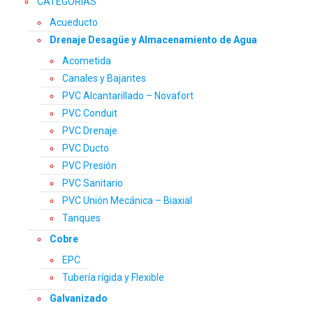
CATEGORÍAS
Acueducto
Drenaje Desagüe y Almacenamiento de Agua
Acometida
Canales y Bajantes
PVC Alcantarillado – Novafort
PVC Conduit
PVC Drenaje
PVC Ducto
PVC Presión
PVC Sanitario
PVC Unión Mecánica – Biaxial
Tanques
Cobre
EPC
Tubería rígida y Flexible
Galvanizado