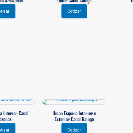
nal Amazonas
Unión Canal Raingo
U
tizar
Cotizar
a Interior Canal
Unión Esquina Interior o
azonas
Exterior Canal Raingo
tizar
Cotizar