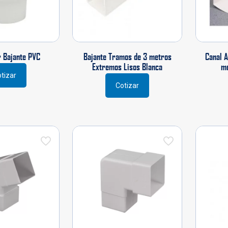
 Bajante PVC
Bajante Tramos de 3 metros
Canal 
Extremos Lisos Blanca
me
tizar
Cotizar
Este
ucto
producto
tiene
ples
múltiples
ntes.
variantes.
Las
ones
opciones
se
en
pueden
r
elegir
en
la
na
página