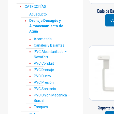
prod
CATEGORÍAS
Codo de Ba
Acueducto
Co
Drenaje Desagüe y
Este
Almacenamiento de
prod
Agua
tiene
múlti
Acometida
varia
Canales y Bajantes
Las
PVC Alcantarillado –
opci
Novafort
se
PVC Conduit
pued
PVC Drenaje
elegi
en
PVC Ducto
la
PVC Presión
pági
PVC Sanitario
de
PVC Unión Mecánica –
prod
Biaxial
Tanques
Soporte d