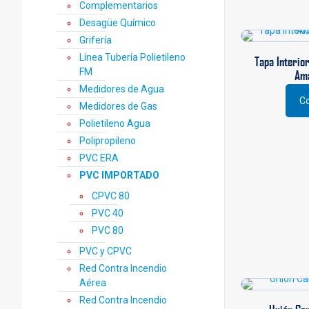
Complementarios
Desagüe Químico
Grifería
Línea Tubería Polietileno
Tapa Interior
FM
Am
Medidores de Agua
Co
Medidores de Gas
Polietileno Agua
Polipropileno
PVC ERA
PVC IMPORTADO
CPVC 80
PVC 40
PVC 80
PVC y CPVC
Red Contra Incendio
Aérea
Red Contra Incendio