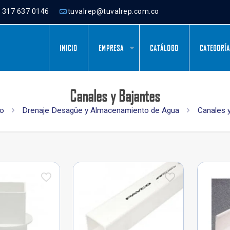
) 317 637 0146
tuvalrep@tuvalrep.com.co
INICIO
EMPRESA
CATÁLOGO
CATEGORÍ
Canales y Bajantes
go
Drenaje Desagüe y Almacenamiento de Agua
Canales 