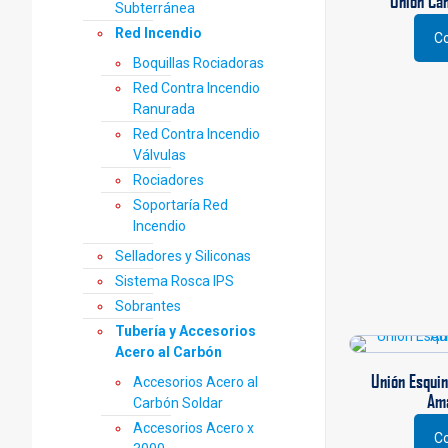
Unión Ca
Subterránea
Red Incendio
Co
Boquillas Rociadoras
Red Contra Incendio
Ranurada
Red Contra Incendio
Válvulas
Rociadores
Soportaría Red
Incendio
Selladores y Siliconas
Sistema Rosca IPS
Sobrantes
Tubería y Accesorios
Acero al Carbón
Unión Esquin
Accesorios Acero al
Am
Carbón Soldar
Accesorios Acero x
Co