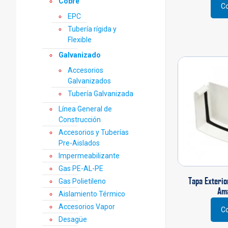
Cobre
Co
Este
EPC
prod
Tubería rígida y
tiene
Flexible
múlti
varia
Galvanizado
Las
Accesorios
opci
Galvanizados
se
Tubería Galvanizada
pued
elegi
Línea General de
en
Construcción
la
Accesorios y Tuberías
pági
Pre-Aislados
de
Impermeabilizante
prod
Gas PE-AL-PE
Tapa Exterio
Gas Polietileno
Am
Aislamiento Térmico
Accesorios Vapor
Co
Desagüe