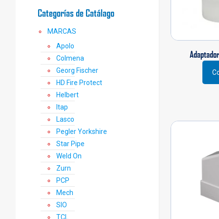
Categorías de Catálago
MARCAS
Apolo
Adaptador
Colmena
Georg Fischer
Co
Este
HD Fire Protect
prod
Helbert
tiene
Itap
múlti
varia
Lasco
Las
Pegler Yorkshire
opci
Star Pipe
se
Weld On
pued
Zurn
elegi
en
PCP
la
Mech
pági
SIO
de
TCL