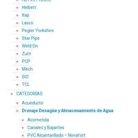
Helbert
Itap
Lasco
Pegler Yorkshire
Star Pipe
Weld On
Zurn
PCP
Mech
SIO
TCL
CATEGORÍAS
Acueducto
Drenaje Desagüe y Almacenamiento de Agua
Acometida
Canales y Bajantes
PVC Alcantarillado – Novafort