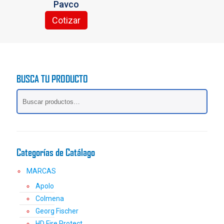
Pavco
Cotizar
Este
producto
tiene
múltiples
variantes.
BUSCA TU PRODUCTO
Las
opciones
se
pueden
elegir
en
la
Categorías de Catálago
página
de
MARCAS
producto
Apolo
Colmena
Georg Fischer
HD Fire Protect