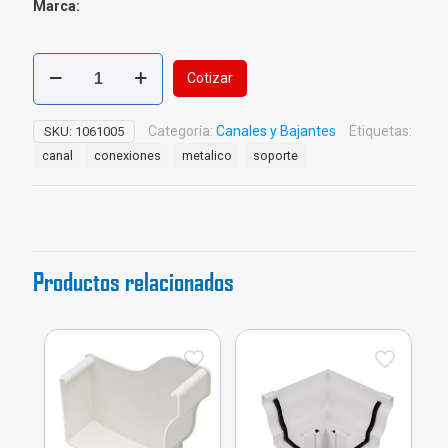
Marca:
Soporte
Cotizar
Metálico
Canal
Amazonas
Categoría:
Canales y Bajantes
Etiquetas:
SKU:
1061005
cantidad
canal
conexiones
metalico
soporte
Productos relacionados