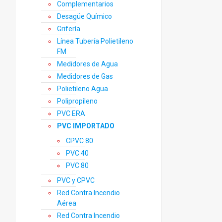
Complementarios
Desagüe Químico
Grifería
Línea Tubería Polietileno
FM
Medidores de Agua
Medidores de Gas
Polietileno Agua
Polipropileno
PVC ERA
PVC IMPORTADO
CPVC 80
PVC 40
PVC 80
PVC y CPVC
Red Contra Incendio
Aérea
Red Contra Incendio