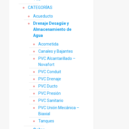
de
prod
CATEGORÍAS
Acueducto
Drenaje Desagüe y
Almacenamiento de
Agua
Acometida
Canales y Bajantes
PVC Alcantarillado –
Novafort
PVC Conduit
PVC Drenaje
PVC Ducto
PVC Presión
PVC Sanitario
PVC Unión Mecánica –
Biaxial
Tanques