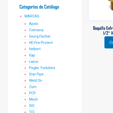
Categorías de Catálago
MARCAS
Apolo
Boquilla Enf
Colmena
1/2″ 
Georg Fischer
Co
HD Fire Protect
Este
Helbert
prod
tiene
Itap
múlti
Lasco
varia
Pegler Yorkshire
Las
Star Pipe
opci
Weld On
se
Zurn
pued
elegi
PCP
en
Mech
la
SIO
pági
TCL