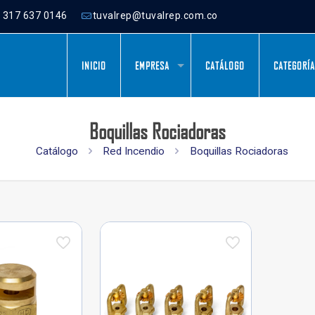
) 317 637 0146
tuvalrep@tuvalrep.com.co
INICIO
EMPRESA
CATÁLOGO
CATEGORÍ
Boquillas Rociadoras
Catálogo
Red Incendio
Boquillas Rociadoras