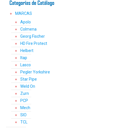
Categorías de Catálago
de
producto
MARCAS
Apolo
Colmena
Georg Fischer
HD Fire Protect
Helbert
Itap
Lasco
Pegler Yorkshire
Star Pipe
Weld On
Zurn
PCP
Mech
SIO
TCL