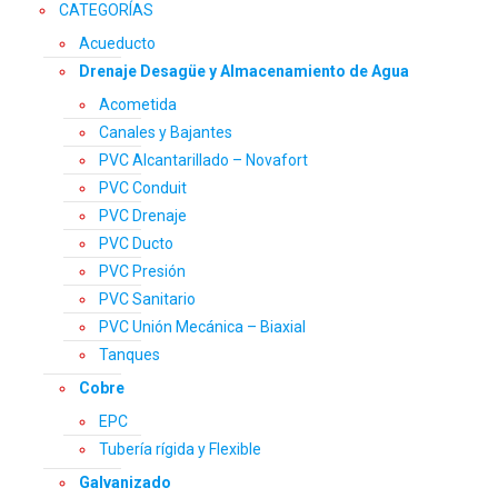
CATEGORÍAS
Acueducto
Drenaje Desagüe y Almacenamiento de Agua
Acometida
Canales y Bajantes
PVC Alcantarillado – Novafort
PVC Conduit
PVC Drenaje
PVC Ducto
PVC Presión
PVC Sanitario
PVC Unión Mecánica – Biaxial
Tanques
Cobre
EPC
Tubería rígida y Flexible
Galvanizado