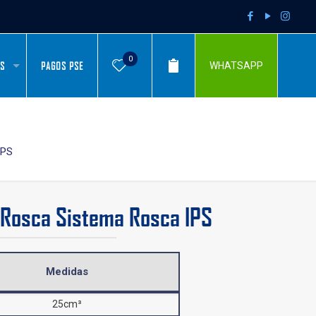
0
AS
PAGOS PSE
WHATSAPP
IPS
 Rosca Sistema Rosca IPS
Medidas
25cm³