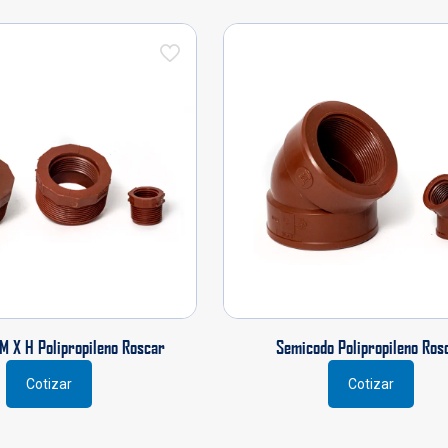
M X H Polipropileno Roscar
Semicodo Polipropileno Ros
Cotizar
Cotizar
Este
Este
producto
producto
tiene
tiene