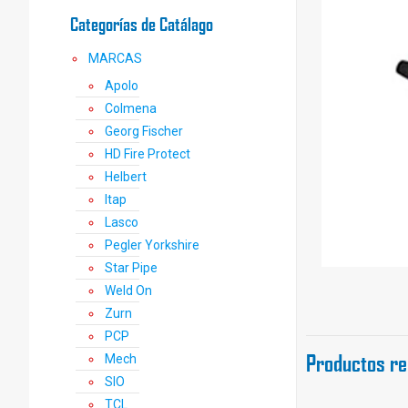
Categorías de Catálago
MARCAS
Apolo
Colmena
Georg Fischer
HD Fire Protect
Helbert
Itap
Lasco
Pegler Yorkshire
Star Pipe
Weld On
Zurn
PCP
Productos re
Mech
SIO
TCL