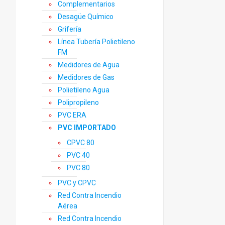
Complementarios
Desagüe Químico
Grifería
Línea Tubería Polietileno
FM
Medidores de Agua
Medidores de Gas
Polietileno Agua
Polipropileno
PVC ERA
PVC IMPORTADO
CPVC 80
PVC 40
PVC 80
PVC y CPVC
Red Contra Incendio
Aérea
Red Contra Incendio