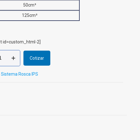
50cm³
125cm³
t id=custom_html-2]
Cotizar
:
Sistema Rosca IPS