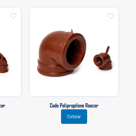
car
Codo Polipropileno Roscar
Cotizar
Este
producto
tiene