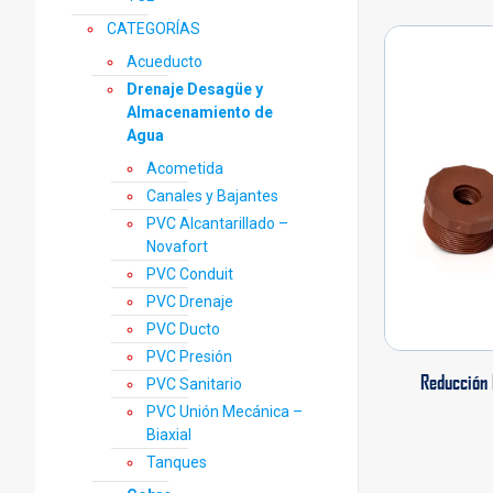
CATEGORÍAS
Acueducto
Drenaje Desagüe y
Almacenamiento de
Agua
Acometida
Canales y Bajantes
PVC Alcantarillado –
Novafort
PVC Conduit
PVC Drenaje
PVC Ducto
PVC Presión
Reducción 
PVC Sanitario
PVC Unión Mecánica –
Biaxial
Tanques