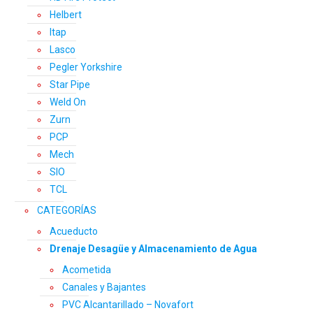
Helbert
Itap
Lasco
Pegler Yorkshire
Star Pipe
Weld On
Zurn
PCP
Mech
SIO
TCL
CATEGORÍAS
Acueducto
Drenaje Desagüe y Almacenamiento de Agua
Acometida
Canales y Bajantes
PVC Alcantarillado – Novafort