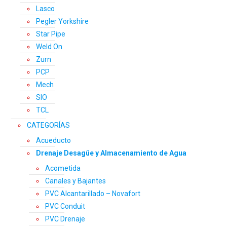
Lasco
Pegler Yorkshire
Star Pipe
Weld On
Zurn
PCP
Mech
SIO
TCL
CATEGORÍAS
Acueducto
Drenaje Desagüe y Almacenamiento de Agua
Acometida
Canales y Bajantes
PVC Alcantarillado – Novafort
PVC Conduit
PVC Drenaje