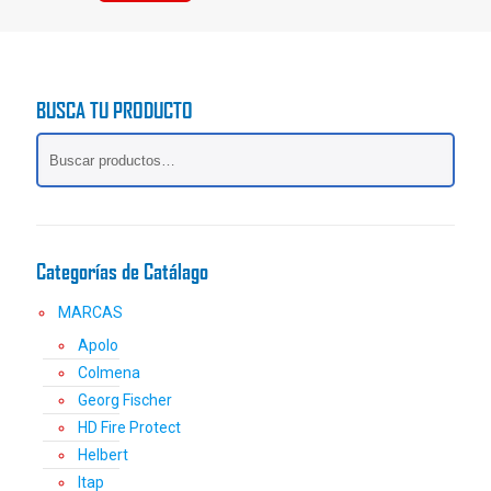
producto
tiene
múltiples
variantes.
BUSCA TU PRODUCTO
Las
opciones
se
pueden
elegir
en
la
Categorías de Catálago
página
de
MARCAS
producto
Apolo
Colmena
Georg Fischer
HD Fire Protect
Helbert
Itap