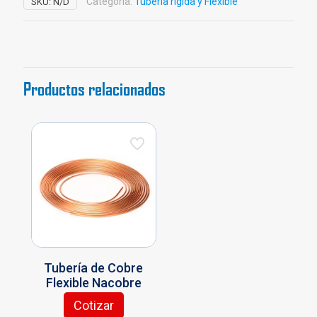
Categoría:
Tubería rígida y Flexible
SKU:
N/D
M
-
L
-
K
Productos relacionados
Nacobre
cantidad
Tubería de Cobre
Flexible Nacobre
Cotizar
Este