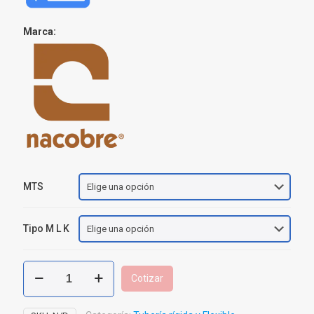
Marca:
MTS
Tipo M L K
Tubería
Cotizar
Rígida
Cobre
Tipo