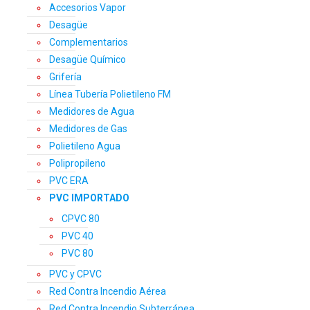
Accesorios Vapor
Desagüe
Complementarios
Desagüe Químico
Grifería
Línea Tubería Polietileno FM
Medidores de Agua
Medidores de Gas
Polietileno Agua
Polipropileno
PVC ERA
PVC IMPORTADO
CPVC 80
PVC 40
PVC 80
PVC y CPVC
Red Contra Incendio Aérea
Red Contra Incendio Subterránea