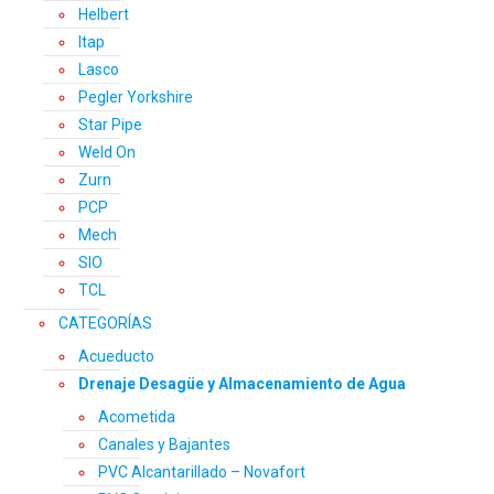
Helbert
Itap
Lasco
Pegler Yorkshire
Star Pipe
Weld On
Zurn
PCP
Mech
SIO
TCL
CATEGORÍAS
Acueducto
Drenaje Desagüe y Almacenamiento de Agua
Acometida
Canales y Bajantes
PVC Alcantarillado – Novafort