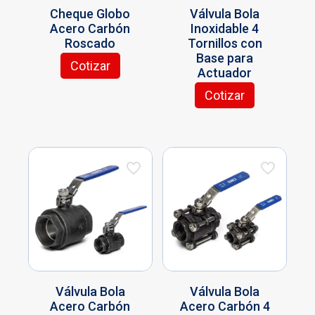
página
página
Cheque Globo
Válvula Bola
de
de
Acero Carbón
Inoxidable 4
producto
producto
Roscado
Tornillos con
Base para
Cotizar
Actuador
Este
producto
Cotizar
tiene
Este
múltiples
producto
variantes.
tiene
Las
múltiples
opciones
variantes.
se
Las
pueden
opciones
elegir
se
en
pueden
la
elegir
página
en
de
la
producto
página
Válvula Bola
Válvula Bola
de
Acero Carbón
Acero Carbón 4
producto