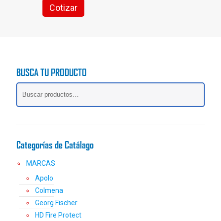
Cotizar
Este
producto
tiene
múltiples
variantes.
Las
BUSCA TU PRODUCTO
opciones
se
pueden
elegir
en
la
página
Categorías de Catálago
de
producto
MARCAS
Apolo
Colmena
Georg Fischer
HD Fire Protect