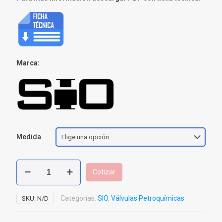
Marca:
Medida
Válvula
Cotizar
Globo
Inoxidable
Roscada
Categorías:
SIO
,
Válvulas Petroquímicas
SKU:
N/D
cantidad