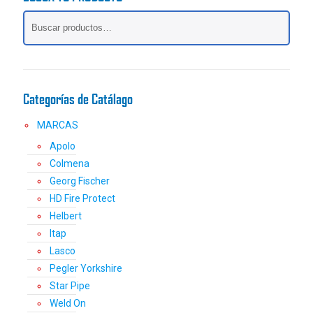
opciones
se
pueden
elegir
en
la
Categorías de Catálago
página
de
MARCAS
producto
Apolo
Colmena
Georg Fischer
HD Fire Protect
Helbert
Itap
Lasco
Pegler Yorkshire
Star Pipe
Weld On