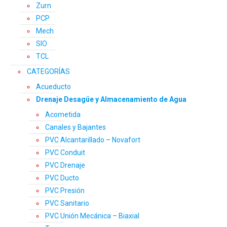
Zurn
PCP
Mech
SIO
TCL
CATEGORÍAS
Acueducto
Drenaje Desagüe y Almacenamiento de Agua
Acometida
Canales y Bajantes
PVC Alcantarillado – Novafort
PVC Conduit
PVC Drenaje
PVC Ducto
PVC Presión
PVC Sanitario
PVC Unión Mecánica – Biaxial