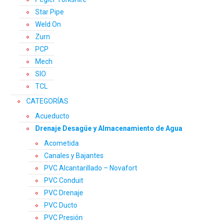
Star Pipe
Weld On
Zurn
PCP
Mech
SIO
TCL
CATEGORÍAS
Acueducto
Drenaje Desagüe y Almacenamiento de Agua
Acometida
Canales y Bajantes
PVC Alcantarillado – Novafort
PVC Conduit
PVC Drenaje
PVC Ducto
PVC Presión