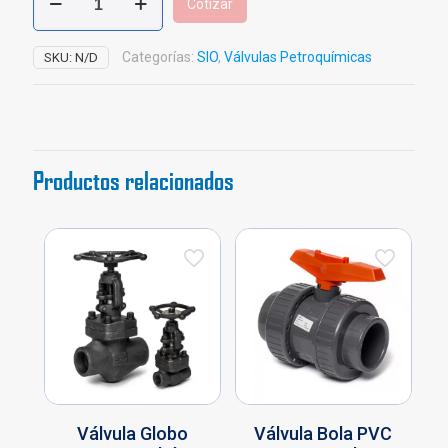
Cotizar
Bola
Acero
Carbón
Categorías:
SIO
,
Válvulas Petroquímicas
SKU:
N/D
4
Tornillos
cantidad
Productos relacionados
Válvula Globo
Válvula Bola PVC