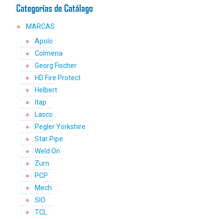
Categorías de Catálago
página
de
MARCAS
producto
Apolo
Colmena
Georg Fischer
HD Fire Protect
Helbert
Itap
Lasco
Pegler Yorkshire
Star Pipe
Weld On
Zurn
PCP
Mech
SIO
TCL