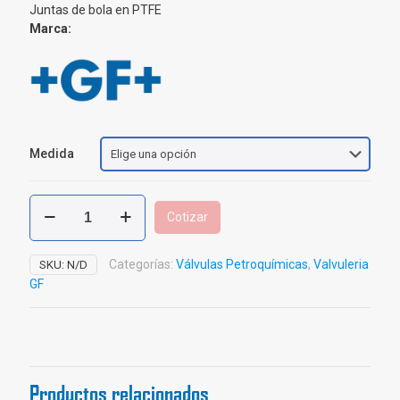
Juntas de bola en PTFE
Marca:
Medida
Válvula
Cotizar
Bola
PVC
Georg
Categorías:
Válvulas Petroquímicas
,
Valvuleria
SKU:
N/D
Fischer
GF
ref.
355
cantidad
Productos relacionados