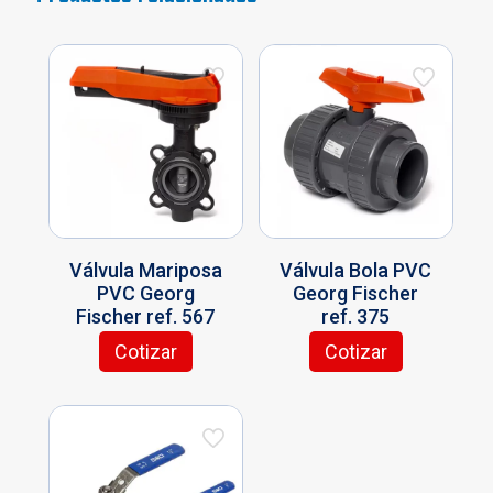
Válvula Mariposa
Válvula Bola PVC
PVC Georg
Georg Fischer
Fischer ref. 567
ref. 375
Cotizar
Cotizar
Este
Este
producto
producto
tiene
tiene
múltiples
múltiples
variantes.
variantes.
Las
Las