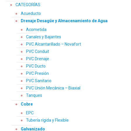
CATEGORÍAS
Acueducto
Drenaje Desagüe y Almacenamiento de Agua
Acometida
Canales y Bajantes
PVC Alcantarillado – Novafort
PVC Conduit
PVC Drenaje
PVC Ducto
PVC Presión
PVC Sanitario
PVC Unión Mecánica – Biaxial
Tanques
Cobre
EPC
Tubería rígida y Flexible
Galvanizado