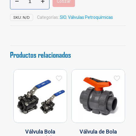
Cotizar
Bola
Acero
Carbón
Categorías:
SIO
,
Válvulas Petroquímicas
SKU:
N/D
Roscada
x
1000
cantidad
Productos relacionados
Válvula Bola
Válvula de Bola