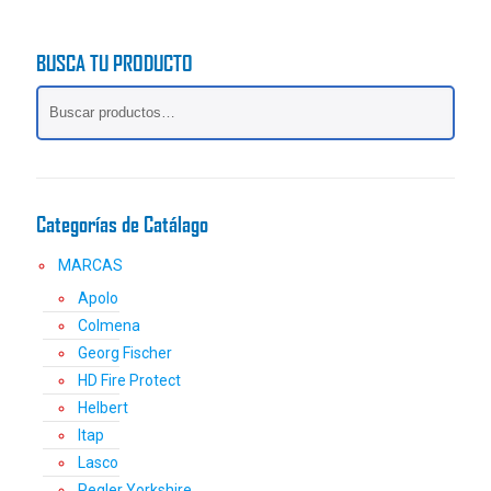
múltiples
variantes.
BUSCA TU PRODUCTO
Las
opciones
se
pueden
elegir
en
la
Categorías de Catálago
página
de
MARCAS
producto
Apolo
Colmena
Georg Fischer
HD Fire Protect
Helbert
Itap
Lasco
Pegler Yorkshire