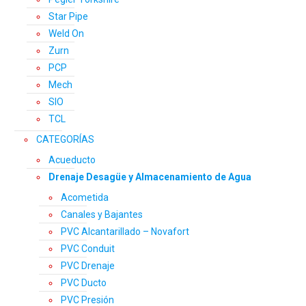
Star Pipe
Weld On
Zurn
PCP
Mech
SIO
TCL
CATEGORÍAS
Acueducto
Drenaje Desagüe y Almacenamiento de Agua
Acometida
Canales y Bajantes
PVC Alcantarillado – Novafort
PVC Conduit
PVC Drenaje
PVC Ducto
PVC Presión