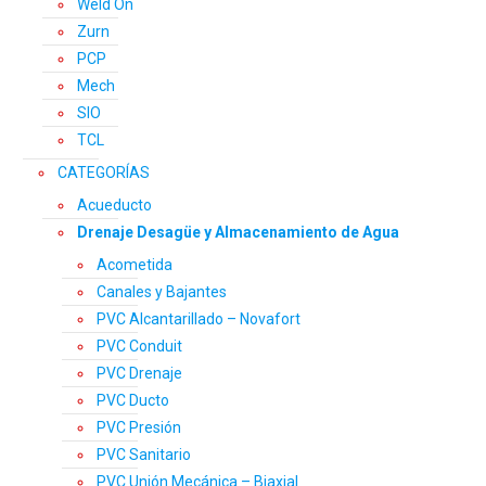
Weld On
Zurn
PCP
Mech
SIO
TCL
CATEGORÍAS
Acueducto
Drenaje Desagüe y Almacenamiento de Agua
Acometida
Canales y Bajantes
PVC Alcantarillado – Novafort
PVC Conduit
PVC Drenaje
PVC Ducto
PVC Presión
PVC Sanitario
PVC Unión Mecánica – Biaxial