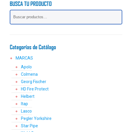
BUSCA TU PRODUCTO
Las
opciones
se
pueden
elegir
en
la
Categorías de Catálago
página
de
MARCAS
producto
Apolo
Colmena
Georg Fischer
HD Fire Protect
Helbert
Itap
Lasco
Pegler Yorkshire
Star Pipe