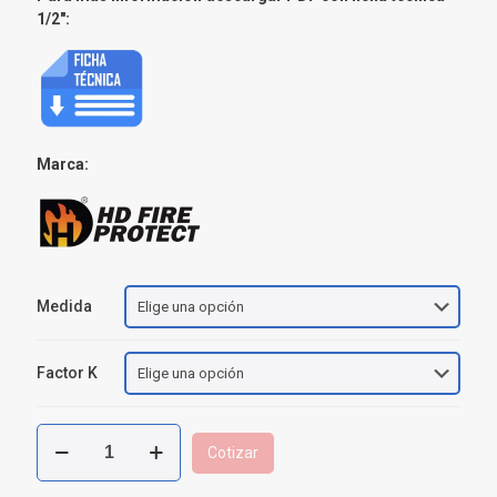
1/2″:
Marca:
Medida
Factor K
Boquilla
Cotizar
Enfriamiento
Tanque