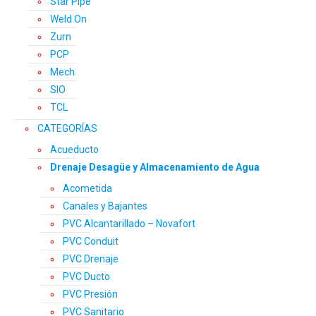
Star Pipe
Weld On
Zurn
PCP
Mech
SIO
TCL
CATEGORÍAS
Acueducto
Drenaje Desagüe y Almacenamiento de Agua
Acometida
Canales y Bajantes
PVC Alcantarillado – Novafort
PVC Conduit
PVC Drenaje
PVC Ducto
PVC Presión
PVC Sanitario