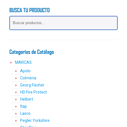
variantes.
BUSCA TU PRODUCTO
Las
opciones
se
pueden
elegir
en
la
Categorías de Catálago
página
de
MARCAS
producto
Apolo
Colmena
Georg Fischer
HD Fire Protect
Helbert
Itap
Lasco
Pegler Yorkshire