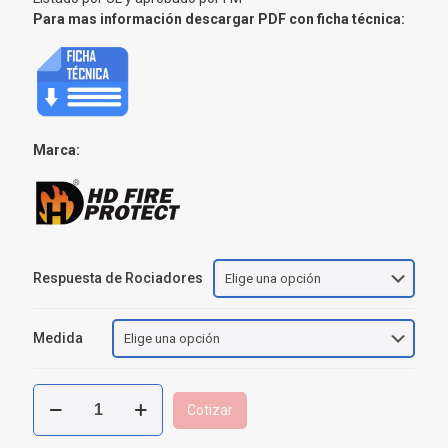
Para mas información descargar PDF con ficha técnica:
Marca:
Respuesta de Rociadores
Medida
Rociador
Cotizar
de
Pared