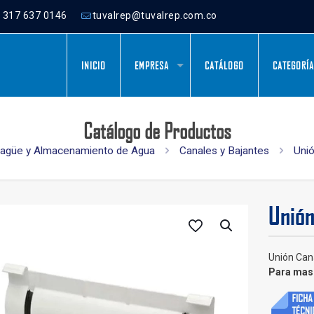
) 317 637 0146
tuvalrep@tuvalrep.com.co
INICIO
EMPRESA
CATÁLOGO
CATEGORÍ
Catálogo de Productos
agüe y Almacenamiento de Agua
Canales y Bajantes
Uni
Unión
Unión Can
Para mas 