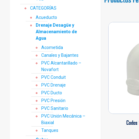
CATEGORÍAS
Acueducto
Drenaje Desagüe y
Almacenamiento de
Agua
Acometida
Canales y Bajantes
PVC Alcantarillado –
Novafort
PVC Conduit
PVC Drenaje
PVC Ducto
PVC Presión
PVC Sanitario
PVC Unión Mecánica –
Codos 
Biaxial
Tanques