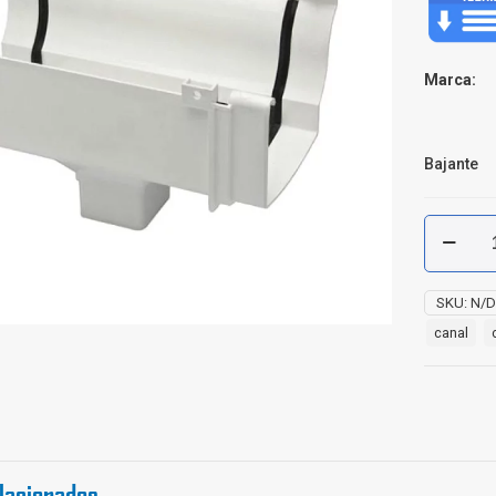
Marca:
Bajante
Unión
Canal
a
Bajante
SKU:
N/
Amazona
canal
cantidad
lacionados