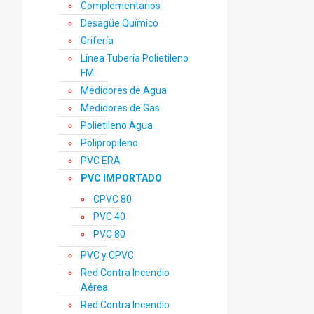
Complementarios
Desagüe Químico
Grifería
Línea Tubería Polietileno
FM
Medidores de Agua
Medidores de Gas
Polietileno Agua
Polipropileno
PVC ERA
PVC IMPORTADO
CPVC 80
PVC 40
PVC 80
PVC y CPVC
Red Contra Incendio
Aérea
Red Contra Incendio