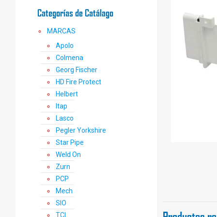
Categorías de Catálago
MARCAS
Apolo
Colmena
Georg Fischer
HD Fire Protect
Helbert
Itap
Lasco
Pegler Yorkshire
Star Pipe
Weld On
Zurn
PCP
Mech
SIO
Productos re
TCL