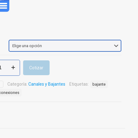
Cotizar
Categoría:
Canales y Bajantes
Etiquetas:
D
bajante
s
conexiones