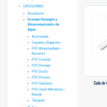
CATEGORÍAS
Acueducto
Drenaje Desagüe y
Almacenamiento de
Agua
Acometida
Canales y Bajantes
PVC Alcantarillado –
Novafort
PVC Conduit
PVC Drenaje
PVC Ducto
PVC Presión
Codo de 
PVC Sanitario
PVC Unión Mecánica –
Biaxial
Tanques