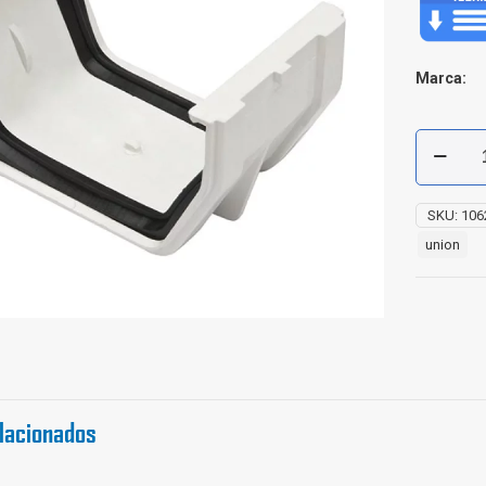
Marca:
Unión
Canal
Raingo
cantidad
SKU:
106
union
lacionados