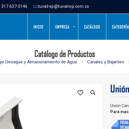
) 317 637 0146
tuvalrep@tuvalrep.com.co
INICIO
EMPRESA
CATÁLOGO
CATEGORÍ
Catálogo de Productos
je Desagüe y Almacenamiento de Agua
Canales y Bajantes
Unión
Unión Can
Para mas 