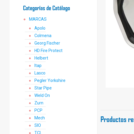
Categorías de Catálago
MARCAS
Apolo
Colmena
Georg Fischer
HD Fire Protect
Helbert
Itap
Lasco
Pegler Yorkshire
Star Pipe
Weld On
Zurn
PCP
Productos re
Mech
SIO
TCL