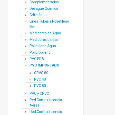
Complementarios
Desagüe Químico
Grifería
Línea Tubería Polietileno
FM
Medidores de Agua
Medidores de Gas
Polietileno Agua
Polipropileno
PVC ERA
PVC IMPORTADO
CPVC 80
PVC 40
PVC 80
PVC y CPVC
Red Contra Incendio
Aérea
Red Contra Incendio