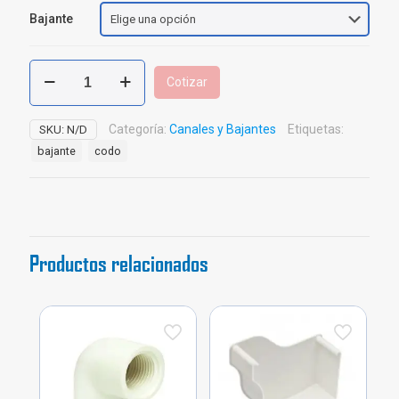
Bajante
Codo
Cotizar
de
Bajante
45°
Categoría:
Canales y Bajantes
Etiquetas:
SKU:
N/D
PVC
bajante
codo
cantidad
Productos relacionados