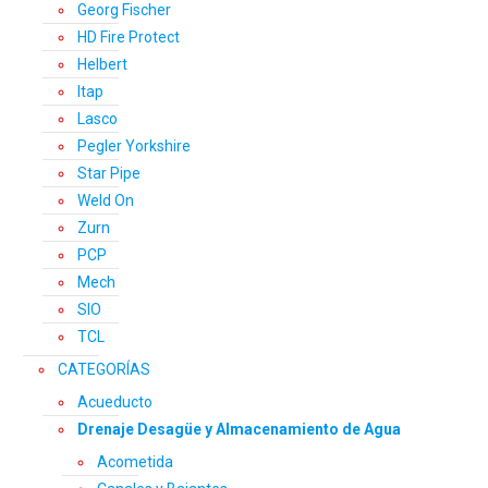
Georg Fischer
HD Fire Protect
Helbert
Itap
Lasco
Pegler Yorkshire
Star Pipe
Weld On
Zurn
PCP
Mech
SIO
TCL
CATEGORÍAS
Acueducto
Drenaje Desagüe y Almacenamiento de Agua
Acometida