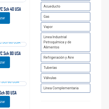
Acueducto
VC Sch 40 USA
Gas
izar
Vapor
Linea Industrial
Petroquímica y de
Alimentos
VC Sch 80 USA
Refrigeración y Aire
izar
Tuberías
Válvulas
Línea Complementaria
Sch 80 USA
izar