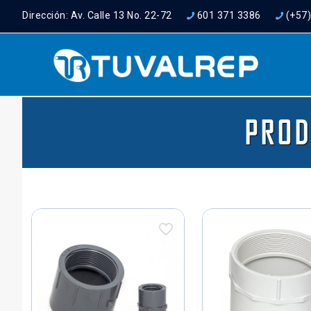
Dirección: Av. Calle 13 No. 22-72
601 371 3386
(+57
PROD