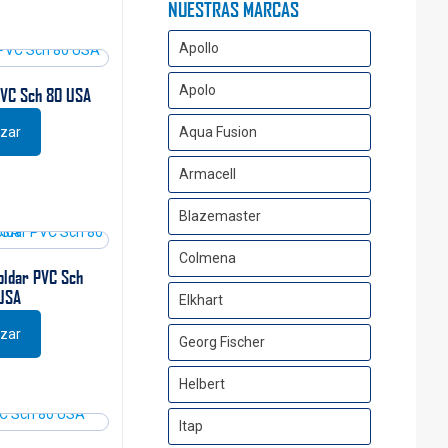
NUESTRAS MARCAS
Apollo
Apolo
PVC Sch 80 USA
izar
Aqua Fusion
Armacell
Blazemaster
Colmena
Soldar PVC Sch
USA
Elkhart
izar
Georg Fischer
Helbert
Itap