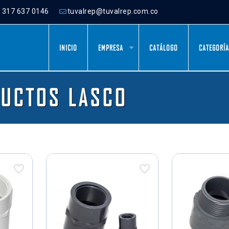
) 317 637 0146
tuvalrep@tuvalrep.com.co
INICIO
EMPRESA
CATÁLOGO
CATEGORÍ
UCTOS LASCO