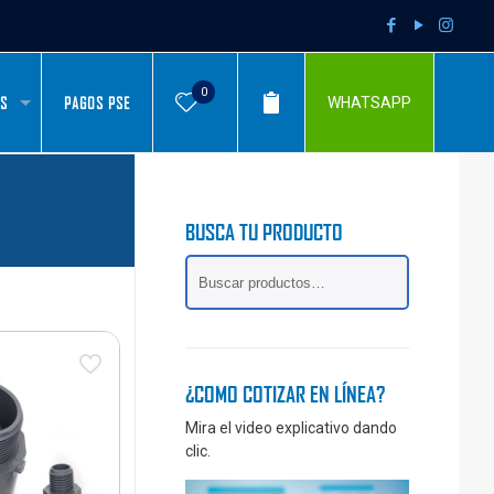
0
AS
PAGOS PSE
WHATSAPP
BUSCA TU PRODUCTO
¿COMO COTIZAR EN LÍNEA?
Mira el video explicativo dando
clic.