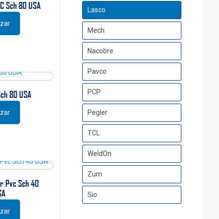
C Sch 80 USA
Lasco
izar
Mech
Nacobre
Pavco
PCP
Sch 80 USA
izar
Pegler
TCL
WeldOn
Zurn
ar Pvc Sch 40
SA
Sio
izar