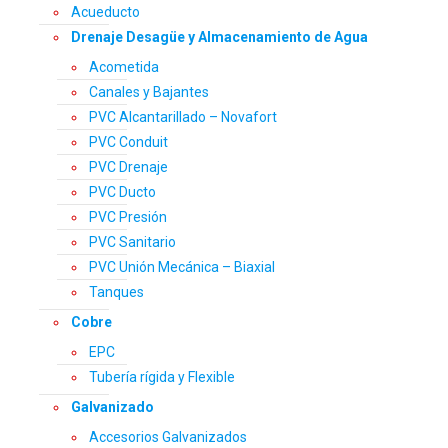
Acueducto
Drenaje Desagüe y Almacenamiento de Agua
Acometida
Canales y Bajantes
PVC Alcantarillado – Novafort
PVC Conduit
PVC Drenaje
PVC Ducto
PVC Presión
PVC Sanitario
PVC Unión Mecánica – Biaxial
Tanques
Cobre
EPC
Tubería rígida y Flexible
Galvanizado
Accesorios Galvanizados