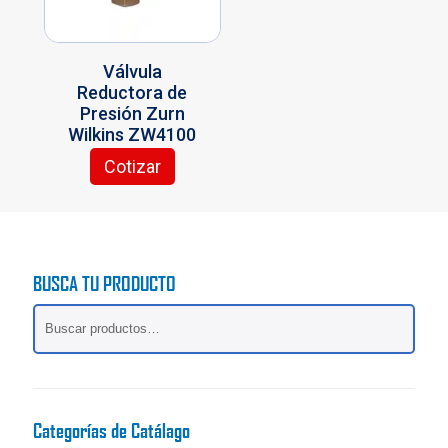
en
elegir
la
en
página
la
Válvula
de
página
Reductora de
producto
de
Presión Zurn
producto
Wilkins ZW4100
Cotizar
BUSCA TU PRODUCTO
Categorías de Catálago