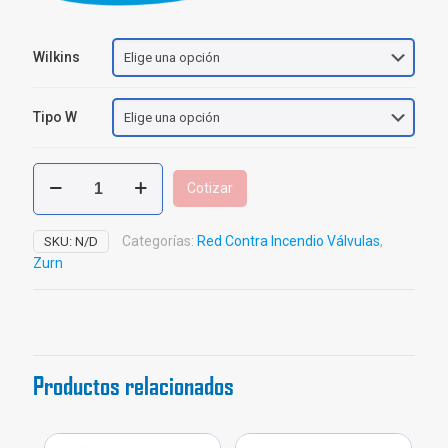
Wilkins
Tipo W
Válvula
Cotizar
Reductora
de
Presión
Categorías:
Red Contra Incendio Válvulas
,
SKU:
N/D
Zurn
Zurn
Wilkins
ZW4000
cantidad
Productos relacionados