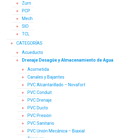
Zurn
PCP
Mech
SIO
TCL
CATEGORÍAS
Acueducto
Drenaje Desagüe y Almacenamiento de Agua
Acometida
Canales y Bajantes
PVC Alcantarillado – Novafort
PVC Conduit
PVC Drenaje
PVC Ducto
PVC Presión
PVC Sanitario
PVC Unión Mecánica – Biaxial