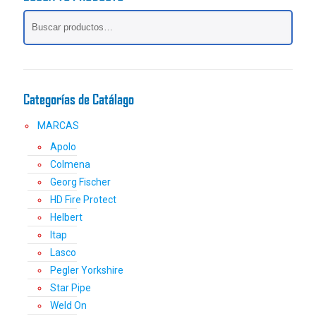
opciones
se
pueden
elegir
en
la
Categorías de Catálago
página
de
MARCAS
producto
Apolo
Colmena
Georg Fischer
HD Fire Protect
Helbert
Itap
Lasco
Pegler Yorkshire
Star Pipe
Weld On