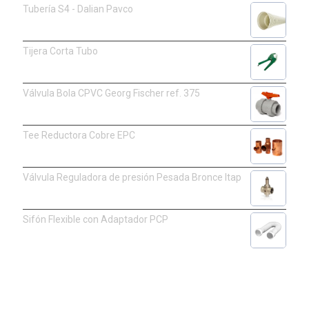
Tubería S4 - Dalian Pavco
Tijera Corta Tubo
Válvula Bola CPVC Georg Fischer ref. 375
Tee Reductora Cobre EPC
Válvula Reguladora de presión Pesada Bronce Itap
Sifón Flexible con Adaptador PCP