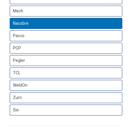
Mech
Nacobre
Pavco
PCP
Pegler
TCL
WeldOn
Zurn
Sio