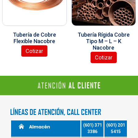
Tubería de Cobre
Tubería Rígida Cobre
Flexible Nacobre
Tipo M – L – K
Nacobre
Cotizar
E
Cotizar
s
E
t
s
e
t
p
e
ATENCIÓN
AL CLIENTE
r
p
o
r
d
o
u
d
LÍNEAS DE ATENCIÓN, CALL CENTER
c
u
t
c
o
t
(601) 371
(601) 201
t
o
3386
5415
i
t