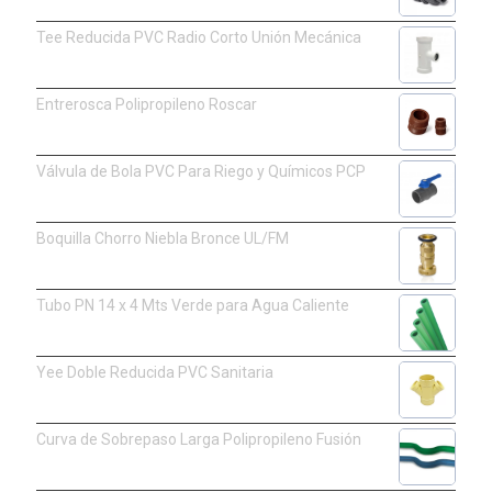
Tee Reducida PVC Radio Corto Unión Mecánica
Entrerosca Polipropileno Roscar
Válvula de Bola PVC Para Riego y Químicos PCP
Boquilla Chorro Niebla Bronce UL/FM
Tubo PN 14 x 4 Mts Verde para Agua Caliente
Yee Doble Reducida PVC Sanitaria
Curva de Sobrepaso Larga Polipropileno Fusión