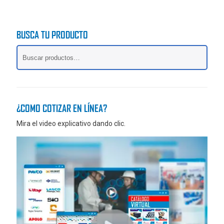
c
u
t
c
o
t
BUSCA TU PRODUCTO
o
¿COMO COTIZAR EN LÍNEA?
Mira el video explicativo dando clic.