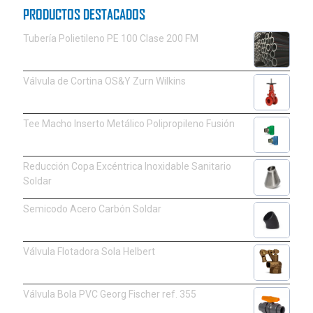
PRODUCTOS DESTACADOS
Tubería Polietileno PE 100 Clase 200 FM
Válvula de Cortina OS&Y Zurn Wilkins
Tee Macho Inserto Metálico Polipropileno Fusión
Reducción Copa Excéntrica Inoxidable Sanitario
Soldar
Semicodo Acero Carbón Soldar
Válvula Flotadora Sola Helbert
Válvula Bola PVC Georg Fischer ref. 355