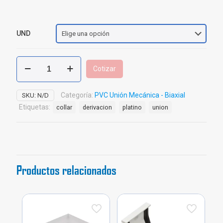
UND
Collar
Cotizar
de
Derivación
PVC
Categoría:
PVC Unión Mecánica - Biaxial
SKU:
N/D
Unión
Etiquetas:
collar
derivacion
platino
union
Mecánica
cantidad
Productos relacionados