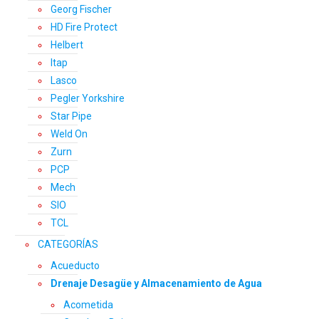
Georg Fischer
HD Fire Protect
Helbert
Itap
Lasco
Pegler Yorkshire
Star Pipe
Weld On
Zurn
PCP
Mech
SIO
TCL
CATEGORÍAS
Acueducto
Drenaje Desagüe y Almacenamiento de Agua
Acometida