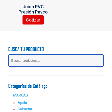
Unión PVC
Presión Pavco
Cotizar
Este
producto
tiene
múltiples
variantes.
BUSCA TU PRODUCTO
Las
opciones
se
pueden
elegir
en
la
Categorías de Catálago
página
de
MARCAS
producto
Apolo
Colmena