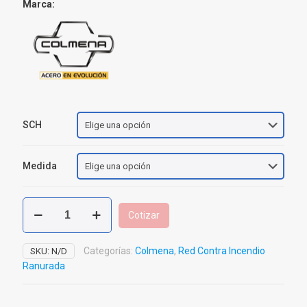
Marca:
SCH
Medida
Tubería
Cotizar
Acero
Carbón
SCH
Categorías:
Colmena
,
Red Contra Incendio
SKU:
N/D
10
Ranurada
ASTM
A795
Ranurado