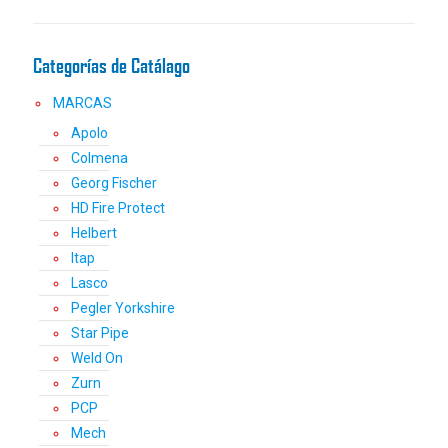
en
la
Categorías de Catálago
página
de
MARCAS
producto
Apolo
Colmena
Georg Fischer
HD Fire Protect
Helbert
Itap
Lasco
Pegler Yorkshire
Star Pipe
Weld On
Zurn
PCP
Mech