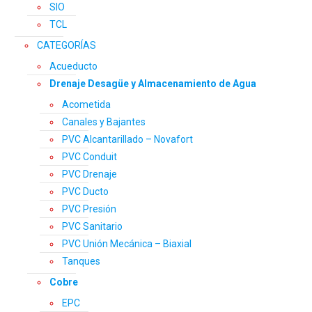
SIO
TCL
CATEGORÍAS
Acueducto
Drenaje Desagüe y Almacenamiento de Agua
Acometida
Canales y Bajantes
PVC Alcantarillado – Novafort
PVC Conduit
PVC Drenaje
PVC Ducto
PVC Presión
PVC Sanitario
PVC Unión Mecánica – Biaxial
Tanques
Cobre
EPC