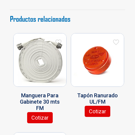
Negro
cantidad
Productos relacionados
Manguera Para
Tapón Ranurado
Gabinete 30 mts
UL/FM
FM
Cotizar
Este
Cotizar
producto
tiene
múltiples