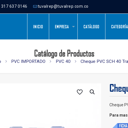
) 317 637 0146
tuvalrep@tuvalrep.com.co
INICIO
EMPRESA
CATÁLOGO
CATEGORÍ
Catálogo de Productos
o
PVC IMPORTADO
PVC 40
Cheque PVC SCH 40 Tra
Cheq
Cheque P
Para mas 