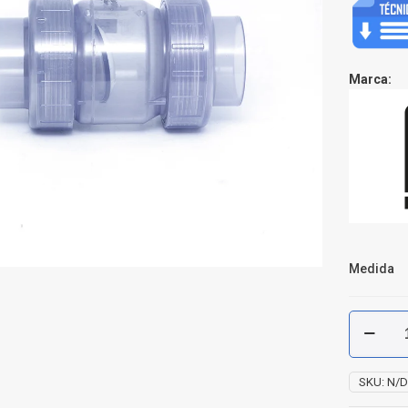
Marca:
Medida
Cheque
PVC
SCH
40
SKU:
N/
Transpar