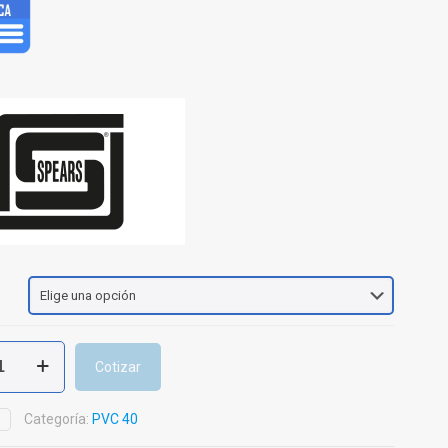
Cotizar
Categoría:
PVC 40
D
ente