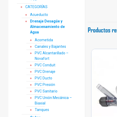
CATEGORÍAS
Acueducto
Drenaje Desagüe y
Almacenamiento de
Productos re
Agua
Acometida
Canales y Bajantes
PVC Alcantarillado –
Novafort
PVC Conduit
PVC Drenaje
PVC Ducto
PVC Presión
PVC Sanitario
PVC Unión Mecánica –
Biaxial
Tanques