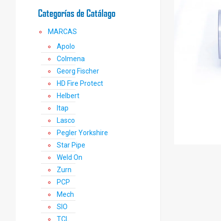
Categorías de Catálago
MARCAS
Apolo
Colmena
Georg Fischer
HD Fire Protect
Helbert
Itap
Lasco
Pegler Yorkshire
Star Pipe
Weld On
Zurn
PCP
Mech
SIO
TCL