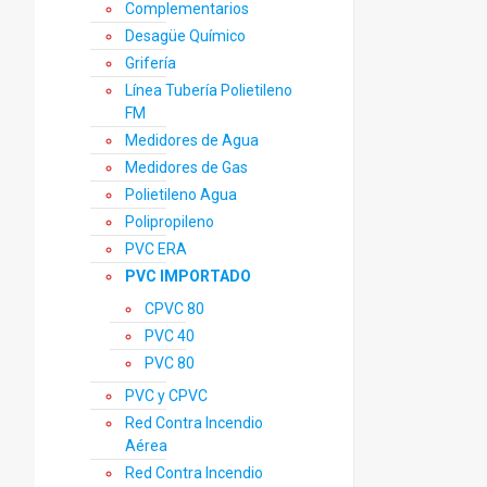
Complementarios
Desagüe Químico
Grifería
Línea Tubería Polietileno
FM
Medidores de Agua
Medidores de Gas
Polietileno Agua
Polipropileno
PVC ERA
PVC IMPORTADO
CPVC 80
PVC 40
PVC 80
PVC y CPVC
Red Contra Incendio
Aérea
Red Contra Incendio