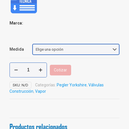
Marca:
Medida
Válvula
Cotizar
Globo
Bronce
Pegler
Categorías:
Pegler Yorkshire
,
Válvulas
SKU:
N/D
Yorkshire
Construcción
,
Vapor
cantidad
Productos relacionados