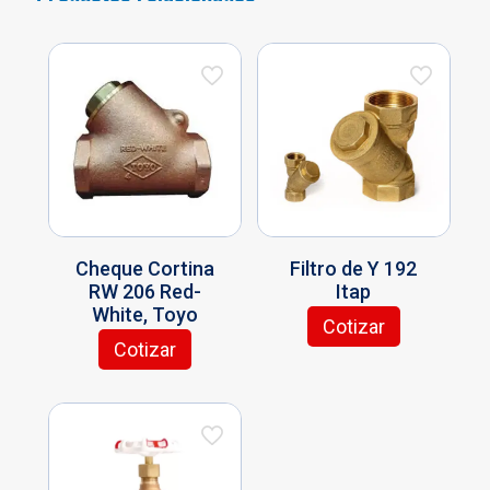
Cheque Cortina
Filtro de Y 192
RW 206 Red-
Itap
White, Toyo
Cotizar
Este
Cotizar
producto
tiene
múltiples
variantes.
Las
opciones