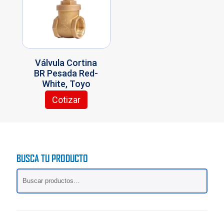
se
pueden
elegir
en
la
página
Válvula Cortina
de
BR Pesada Red-
producto
White, Toyo
Cotizar
BUSCA TU PRODUCTO