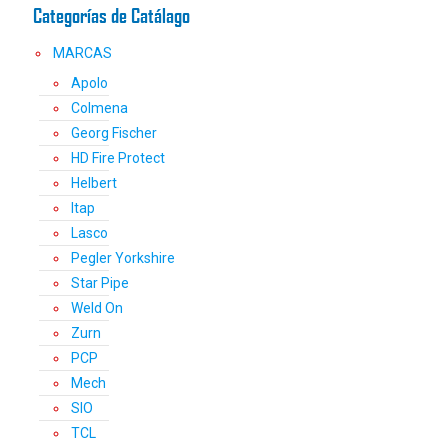
Categorías de Catálago
MARCAS
Apolo
Colmena
Georg Fischer
HD Fire Protect
Helbert
Itap
Lasco
Pegler Yorkshire
Star Pipe
Weld On
Zurn
PCP
Mech
SIO
TCL