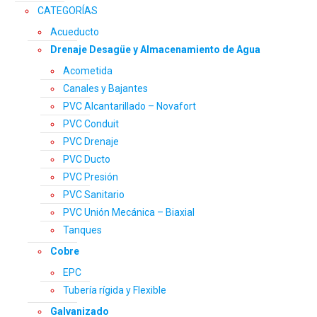
CATEGORÍAS
Acueducto
Drenaje Desagüe y Almacenamiento de Agua
Acometida
Canales y Bajantes
PVC Alcantarillado – Novafort
PVC Conduit
PVC Drenaje
PVC Ducto
PVC Presión
PVC Sanitario
PVC Unión Mecánica – Biaxial
Tanques
Cobre
EPC
Tubería rígida y Flexible
Galvanizado