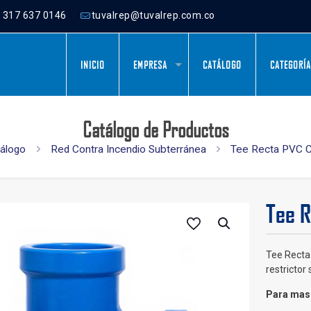
) 317 637 0146
tuvalrep@tuvalrep.com.co
INICIO
EMPRESA
CATÁLOGO
CATEGORÍ
Catálogo de Productos
álogo
Red Contra Incendio Subterránea
Tee Recta PVC 
Tee 
Tee Recta
restrictor
Para mas 