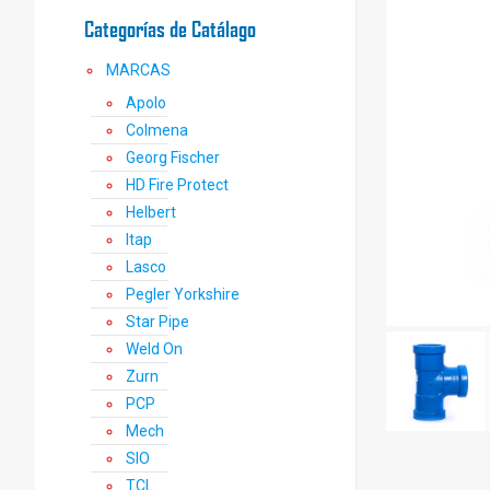
Categorías de Catálago
MARCAS
Apolo
Colmena
Georg Fischer
HD Fire Protect
Helbert
Itap
Lasco
Pegler Yorkshire
Star Pipe
Weld On
Zurn
PCP
Mech
SIO
TCL