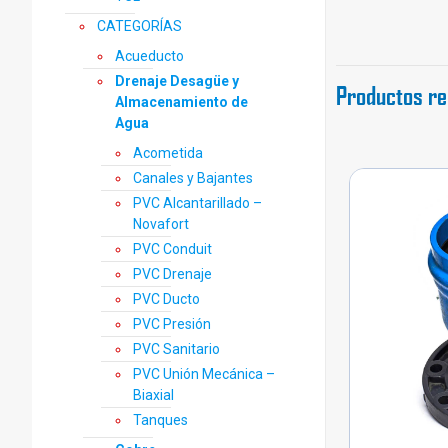
CATEGORÍAS
Acueducto
Drenaje Desagüe y
Productos re
Almacenamiento de
Agua
Acometida
Canales y Bajantes
PVC Alcantarillado –
Novafort
PVC Conduit
PVC Drenaje
PVC Ducto
PVC Presión
PVC Sanitario
PVC Unión Mecánica –
Biaxial
Tanques