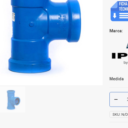
Marca:
Medida
Tee
Recta
PVC
C-
SKU:
N/
900
cantidad