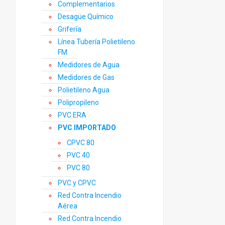
Complementarios
Desagüe Químico
Grifería
Línea Tubería Polietileno
FM
Medidores de Agua
Medidores de Gas
Polietileno Agua
Polipropileno
PVC ERA
PVC IMPORTADO
CPVC 80
PVC 40
PVC 80
PVC y CPVC
Red Contra Incendio
Aérea
Red Contra Incendio