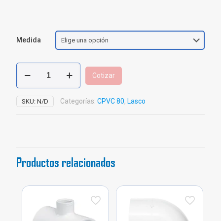
Medida
Cruz
Cotizar
CPVC
Sch
80
Categorías:
CPVC 80
,
Lasco
SKU:
N/D
USA
cantidad
Productos relacionados