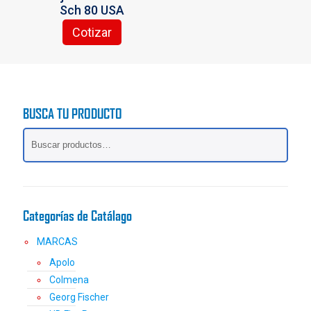
Sch 80 USA
de
de
producto
producto
Cotizar
Este
producto
tiene
múltiples
variantes.
BUSCA TU PRODUCTO
Las
opciones
se
pueden
elegir
en
la
Categorías de Catálago
página
de
MARCAS
producto
Apolo
Colmena
Georg Fischer