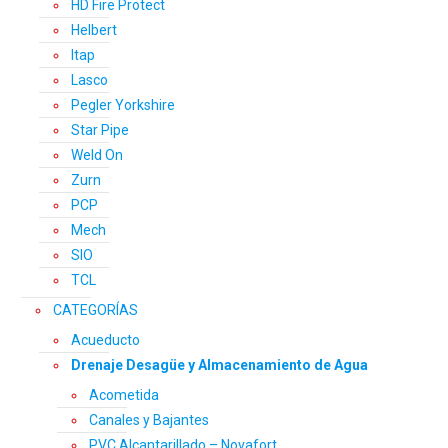
HD Fire Protect
Helbert
Itap
Lasco
Pegler Yorkshire
Star Pipe
Weld On
Zurn
PCP
Mech
SIO
TCL
CATEGORÍAS
Acueducto
Drenaje Desagüe y Almacenamiento de Agua
Acometida
Canales y Bajantes
PVC Alcantarillado – Novafort