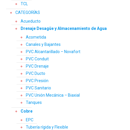
TCL
CATEGORÍAS
Acueducto
Drenaje Desagüe y Almacenamiento de Agua
Acometida
Canales y Bajantes
PVC Alcantarillado – Novafort
PVC Conduit
PVC Drenaje
PVC Ducto
PVC Presión
PVC Sanitario
PVC Unión Mecánica – Biaxial
Tanques
Cobre
EPC
Tubería rígida y Flexible