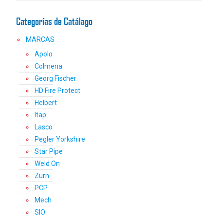
la
Categorías de Catálago
página
de
MARCAS
producto
Apolo
Colmena
Georg Fischer
HD Fire Protect
Helbert
Itap
Lasco
Pegler Yorkshire
Star Pipe
Weld On
Zurn
PCP
Mech
SIO