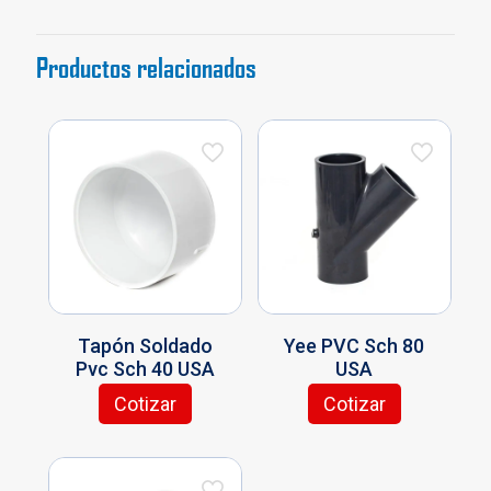
Productos relacionados
Tapón Soldado
Yee PVC Sch 80
Pvc Sch 40 USA
USA
Cotizar
Cotizar
Este
Este
producto
producto
tiene
tiene
múltiples
múltiples