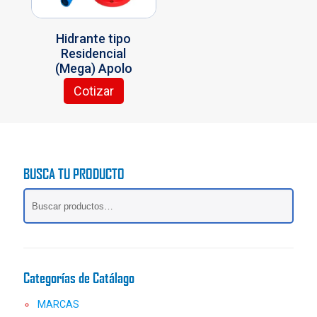
la
en
página
la
Hidrante tipo
de
página
Residencial
producto
de
(Mega) Apolo
producto
Cotizar
Este
producto
tiene
múltiples
variantes.
BUSCA TU PRODUCTO
Las
opciones
se
pueden
elegir
en
la
Categorías de Catálago
página
de
MARCAS
producto