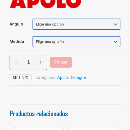
Ángulo
Medida
Codo
Cotizar
Junta
Rápida
Apolo
Categorías:
Apolo
,
Desagüe
SKU:
N/D
cantidad
Productos relacionados