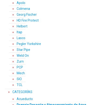
Apolo
Colmena
Georg Fischer
HD Fire Protect
Helbert
Itap
Lasco
Pegler Yorkshire
Star Pipe
Weld On
Zurn
PCP
Mech
SIO
TCL
CATEGORÍAS
Acueducto
Drenaje Desagüe y Almacenamiento de Agua