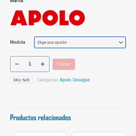
Marca:
Medida
Unión
Cotizar
Dresser
HD
Apolo
Categorías:
Apolo
,
Desagüe
SKU:
N/D
cantidad
Productos relacionados