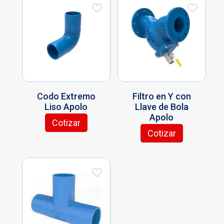
Codo Extremo
Filtro en Y con
Liso Apolo
Llave de Bola
Apolo
Cotizar
Este
Cotizar
producto
tiene
múltiples
variantes.
Las
opciones
se
pueden
elegir