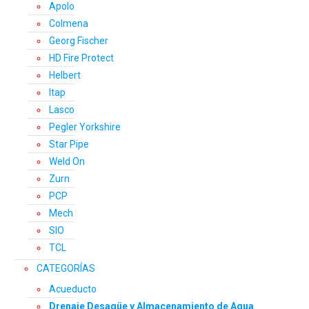
Apolo
Colmena
Georg Fischer
HD Fire Protect
Helbert
Itap
Lasco
Pegler Yorkshire
Star Pipe
Weld On
Zurn
PCP
Mech
SIO
TCL
CATEGORÍAS
Acueducto
Drenaje Desagüe y Almacenamiento de Agua