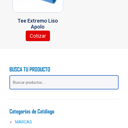
en
la
página
Tee Extremo Liso
de
Apolo
producto
Cotizar
Este
producto
tiene
múltiples
variantes.
BUSCA TU PRODUCTO
Las
opciones
se
pueden
elegir
en
la
Categorías de Catálago
página
de
MARCAS
producto