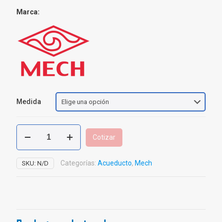
Marca:
Medida
Junta
Cotizar
Anti
vibratoria
Caucho
Categorías:
Acueducto
,
Mech
SKU:
N/D
cantidad