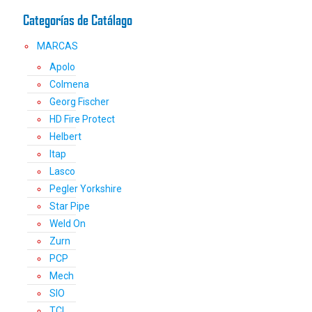
la
Categorías de Catálago
página
de
MARCAS
producto
Apolo
Colmena
Georg Fischer
HD Fire Protect
Helbert
Itap
Lasco
Pegler Yorkshire
Star Pipe
Weld On
Zurn
PCP
Mech
SIO
TCL