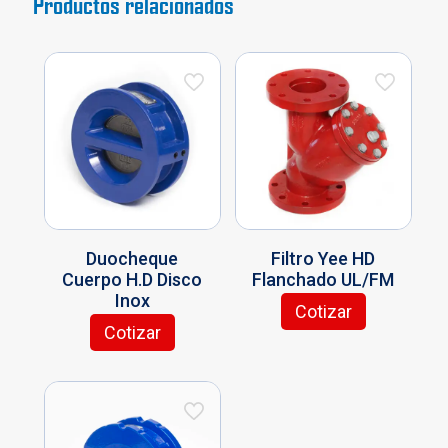
Productos relacionados
Duocheque
Filtro Yee HD
Cuerpo H.D Disco
Flanchado UL/FM
Inox
Cotizar
Este
Cotizar
Este
producto
producto
tiene
tiene
múltiples
múltiples
variantes.
variantes.
Las
Las
opciones