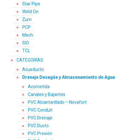
Star Pipe
Weld On
Zurn
PCP
Mech
SIO
TCL
CATEGORÍAS
Acueducto
Drenaje Desagüe y Almacenamiento de Agua
Acometida
Canales y Bajantes
PVC Alcantarillado – Novafort
PVC Conduit
PVC Drenaje
PVC Ducto
PVC Presión