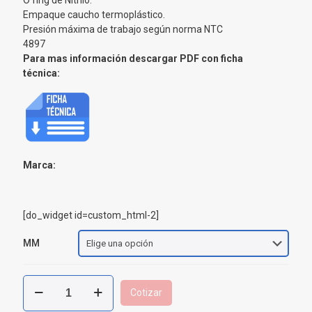
O´ring de Nitrilo.
Empaque caucho termoplástico.
Presión máxima de trabajo según norma NTC
4897
Para mas información descargar PDF con ficha
técnica:
Marca:
[do_widget id=custom_html-2]
MM
Válvula
Cotizar
de
Bola