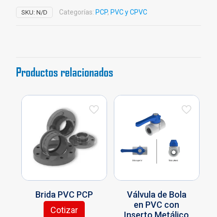
Polipropileno
Categorías:
PCP
,
PVC y CPVC
SKU:
N/D
PCP
cantidad
Productos relacionados
Brida PVC PCP
Válvula de Bola
en PVC con
Cotizar
Inserto Metálico
Este