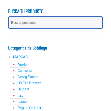
múltiples
variantes.
BUSCA TU PRODUCTO
Las
opciones
se
pueden
elegir
en
la
Categorías de Catálago
página
de
MARCAS
producto
Apolo
Colmena
Georg Fischer
HD Fire Protect
Helbert
Itap
Lasco
Pegler Yorkshire