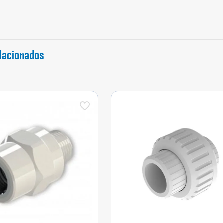
H
DZR
PCP
cantidad
lacionados