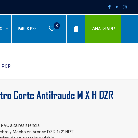
0
AS
PAGOS PSE
WHATSAPP
R PCP
tro Corte Antifraude M X H DZR
PVC alta resistencia.
bra y Macho en bronce DZR 1/2´ NPT