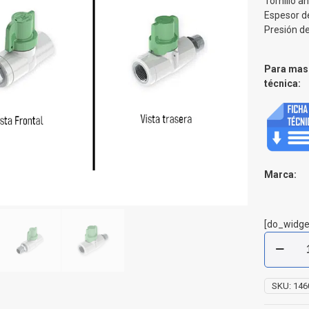
Tornillo a
Espesor d
Presión de
Para mas 
técnica:
Marca:
[do_widge
Registro
Corte
Antifraud
M
SKU:
146
X