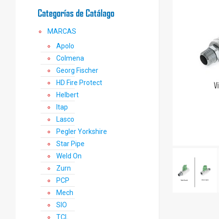
Categorías de Catálago
MARCAS
Apolo
Colmena
Georg Fischer
HD Fire Protect
Helbert
Itap
Lasco
Pegler Yorkshire
Star Pipe
Weld On
Zurn
PCP
Mech
SIO
TCL