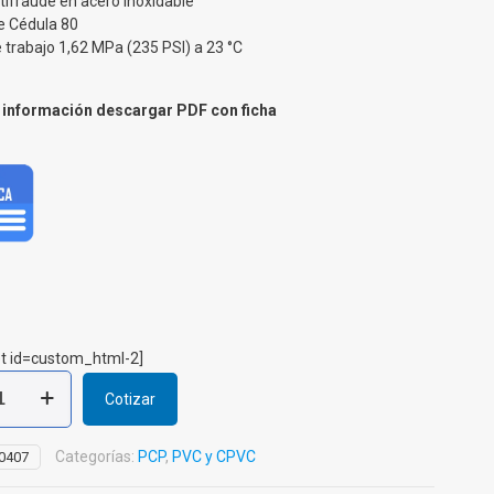
ntifraude en acero inoxidable
e Cédula 80
 trabajo 1,62 MPa (235 PSI) a 23 °C
información descargar PDF con ficha
t id=custom_html-2]
Cotizar
e
Categorías:
PCP
,
PVC y CPVC
0407