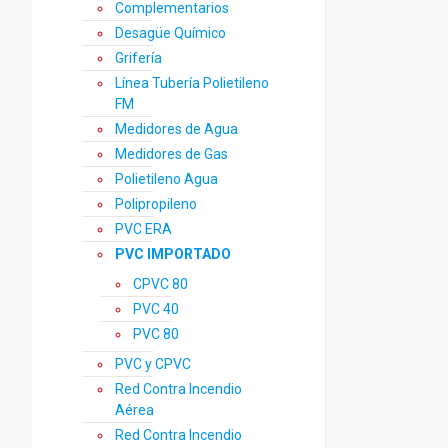
Complementarios
Desagüe Químico
Grifería
Línea Tubería Polietileno
FM
Medidores de Agua
Medidores de Gas
Polietileno Agua
Polipropileno
PVC ERA
PVC IMPORTADO
CPVC 80
PVC 40
PVC 80
PVC y CPVC
Red Contra Incendio
Aérea
Red Contra Incendio