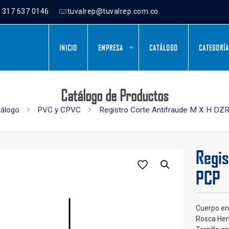
) 317 637 0146
tuvalrep@tuvalrep.com.co
INICIO
EMPRESA
CATÁLOGO
CATEGORÍ
Catálogo de Productos
tálogo
PVC y CPVC
Registro Corte Antifraude M X H DZ
Regis
PCP
Cuerpo en 
Rosca Hem