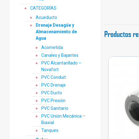
CATEGORÍAS
Acueducto
Drenaje Desagüe y
Productos re
Almacenamiento de
Agua
Acometida
Canales y Bajantes
PVC Alcantarillado –
Novafort
PVC Conduit
PVC Drenaje
PVC Ducto
PVC Presión
PVC Sanitario
PVC Unión Mecánica –
Biaxial
Tanques