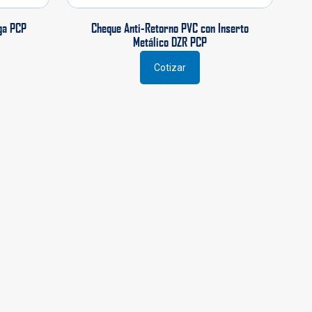
ga PCP
Cheque Anti-Retorno PVC con Inserto
Metálico DZR PCP
Cotizar
Este
producto
tiene
múltiples
variantes.
Las
opciones
se
pueden
elegir
en
la
página
de
producto