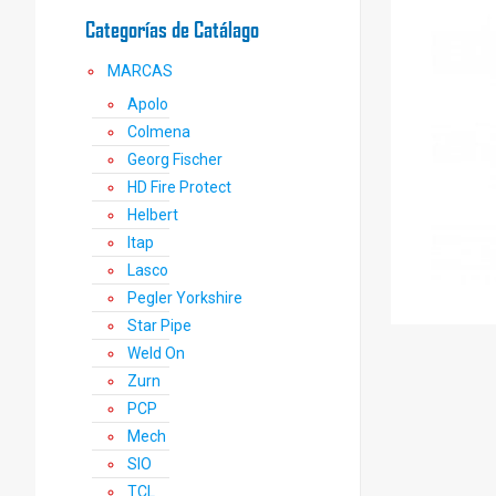
Categorías de Catálago
MARCAS
Apolo
Colmena
Georg Fischer
HD Fire Protect
Helbert
Itap
Lasco
Pegler Yorkshire
Star Pipe
Weld On
Zurn
PCP
Mech
SIO
TCL