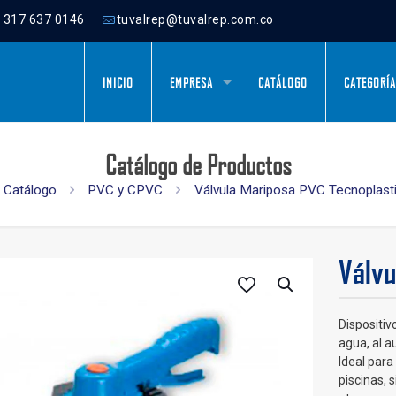
) 317 637 0146
tuvalrep@tuvalrep.com.co
INICIO
EMPRESA
CATÁLOGO
CATEGORÍ
Catálogo de Productos
Catálogo
PVC y CPVC
Válvula Mariposa PVC Tecnoplast
Válvu
Dispositiv
agua, al a
Ideal para
piscinas, 