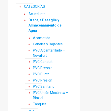
CATEGORÍAS
Acueducto
Drenaje Desagüe y
Almacenamiento de
Agua
Acometida
Canales y Bajantes
PVC Alcantarillado –
Novafort
PVC Conduit
PVC Drenaje
PVC Ducto
PVC Presión
PVC Sanitario
PVC Unión Mecánica –
Biaxial
Tanques