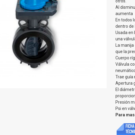
otros.
Al disminu
aumenta
En todos l
dentro de 
Usada en 
una válvul
La manija 
que la pre
Cuerpo rí
Válvula c
neumático
Trae guía 
Apertura 
El diámet
proporcion
Presión m
Psi en vál
Para mas 