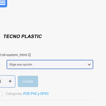
t id=custom_html-2]
Cotizar
tic
Categorías:
PCP
,
PVC y CPVC
D