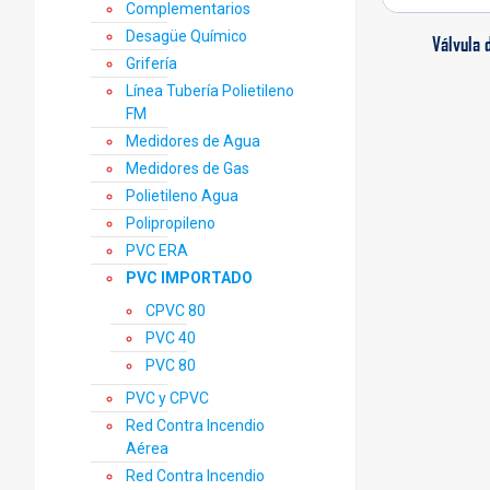
Complementarios
Desagüe Químico
Válvula 
Grifería
Línea Tubería Polietileno
FM
Medidores de Agua
Medidores de Gas
Polietileno Agua
Polipropileno
PVC ERA
PVC IMPORTADO
CPVC 80
PVC 40
PVC 80
PVC y CPVC
Red Contra Incendio
Aérea
Red Contra Incendio