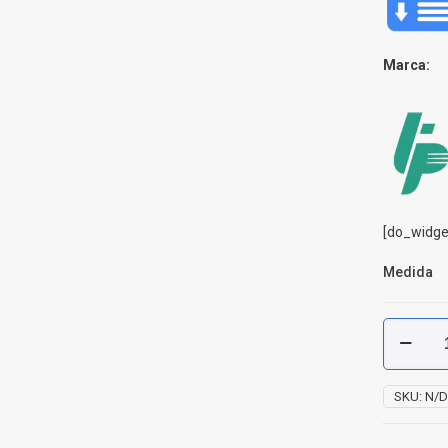
Marca:
[do_widge
Medida
Válvula
Mariposa
PVC
Tecnoplas
SKU:
N/
cantidad