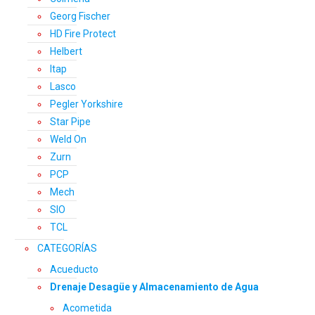
Georg Fischer
HD Fire Protect
Helbert
Itap
Lasco
Pegler Yorkshire
Star Pipe
Weld On
Zurn
PCP
Mech
SIO
TCL
CATEGORÍAS
Acueducto
Drenaje Desagüe y Almacenamiento de Agua
Acometida