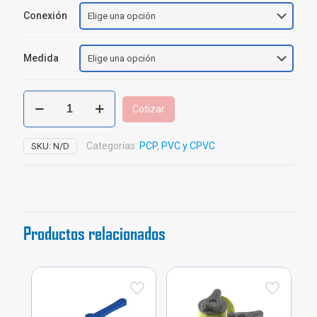
Conexión
Medida
Válvula
Cotizar
Bola
PVC
de
Categorías:
PCP
,
PVC y CPVC
SKU:
N/D
Una
y
Dos
Universales
PCP
Productos relacionados
cantidad