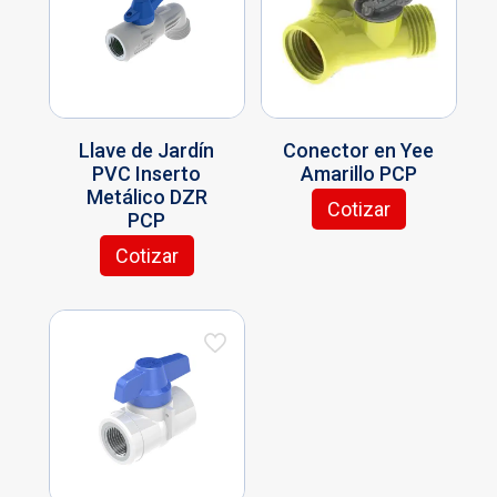
Llave de Jardín
Conector en Yee
PVC Inserto
Amarillo PCP
Metálico DZR
Cotizar
PCP
Cotizar
Este
producto
tiene
múltiples
variantes.
Las
opciones
se
pueden
elegir