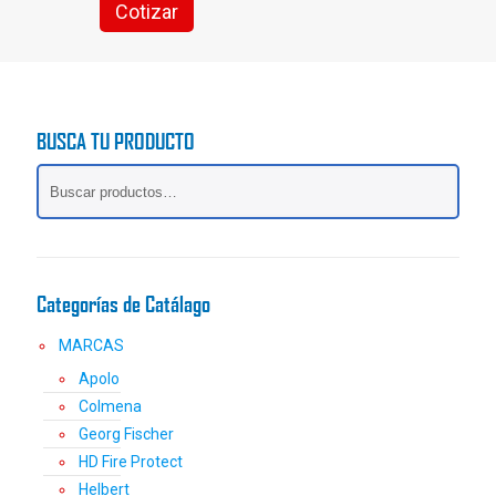
Cotizar
Este
producto
tiene
múltiples
variantes.
BUSCA TU PRODUCTO
Las
opciones
se
pueden
elegir
en
la
Categorías de Catálago
página
de
MARCAS
producto
Apolo
Colmena
Georg Fischer
HD Fire Protect
Helbert