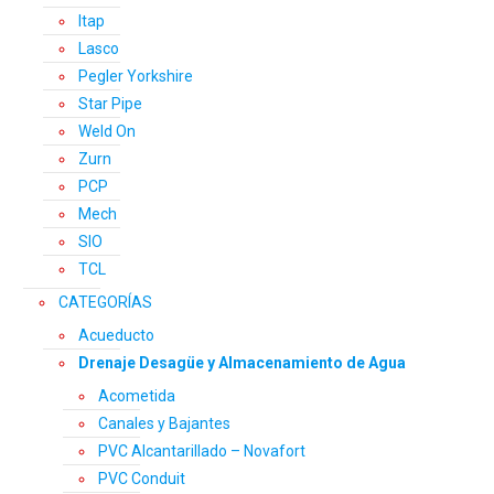
Itap
Lasco
Pegler Yorkshire
Star Pipe
Weld On
Zurn
PCP
Mech
SIO
TCL
CATEGORÍAS
Acueducto
Drenaje Desagüe y Almacenamiento de Agua
Acometida
Canales y Bajantes
PVC Alcantarillado – Novafort
PVC Conduit