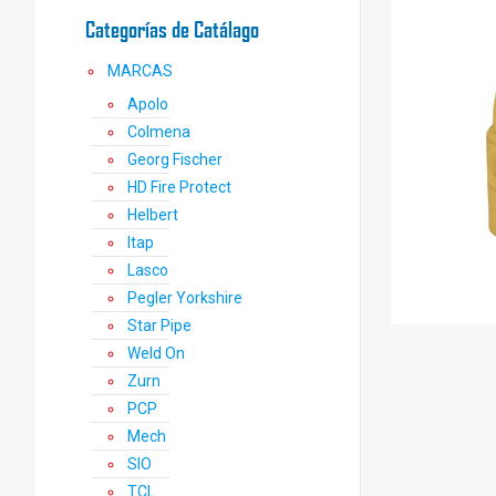
Categorías de Catálago
MARCAS
Apolo
Colmena
Georg Fischer
HD Fire Protect
Helbert
Itap
Lasco
Pegler Yorkshire
Star Pipe
Weld On
Zurn
PCP
Mech
SIO
TCL