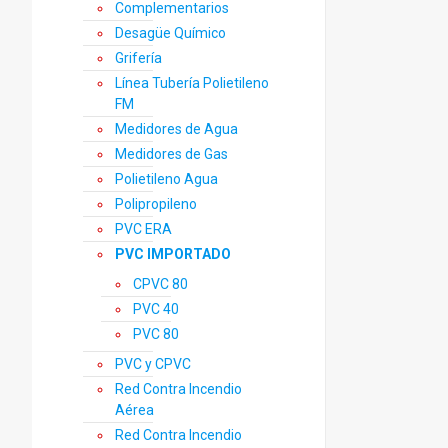
Complementarios
Desagüe Químico
Grifería
Línea Tubería Polietileno
FM
Medidores de Agua
Medidores de Gas
Polietileno Agua
Polipropileno
PVC ERA
PVC IMPORTADO
CPVC 80
PVC 40
PVC 80
PVC y CPVC
Red Contra Incendio
Aérea
Red Contra Incendio