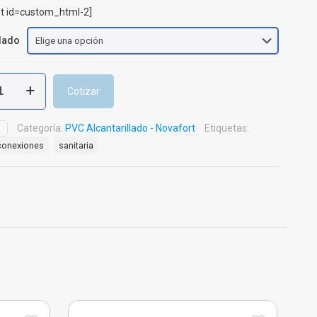
t id=custom_html-2]
llado
Cotizar
llado
Categoría:
PVC Alcantarillado - Novafort
Etiquetas:
D
conexiones
sanitaria