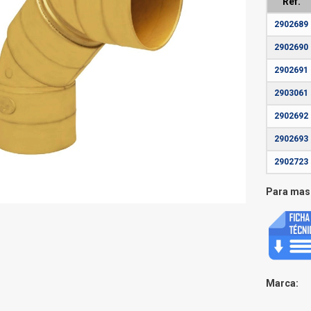
Ref.
2902689
2902690
2902691
2903061
2902692
2902693
2902723
Para mas 
Marca: