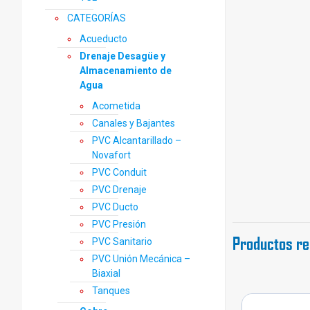
CATEGORÍAS
Acueducto
Drenaje Desagüe y
Almacenamiento de
Agua
Acometida
Canales y Bajantes
PVC Alcantarillado –
Novafort
PVC Conduit
PVC Drenaje
PVC Ducto
PVC Presión
Productos re
PVC Sanitario
PVC Unión Mecánica –
Biaxial
Tanques