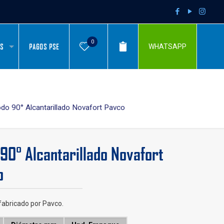
0
AS
PAGOS PSE
WHATSAPP
do 90° Alcantarillado Novafort Pavco
90° Alcantarillado Novafort
o
fabricado por Pavco.