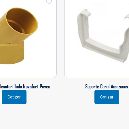
lcantarillado Novafort Pavco
Soporte Canal Amazonas
Cotizar
Cotizar
Este
producto
tiene
múltiples
variantes.