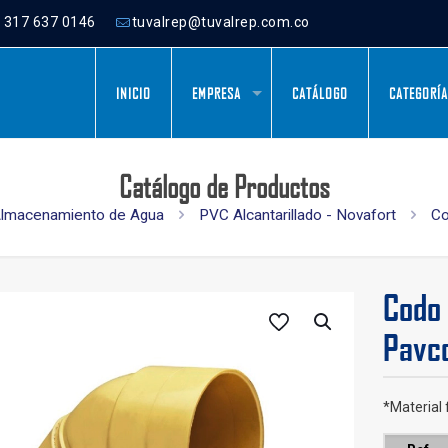
) 317 637 0146
tuvalrep@tuvalrep.com.co
INICIO
EMPRESA
CATÁLOGO
CATEGORÍ
Catálogo de Productos
Almacenamiento de Agua
PVC Alcantarillado - Novafort
Co
Codo 
Pavc
*Material 