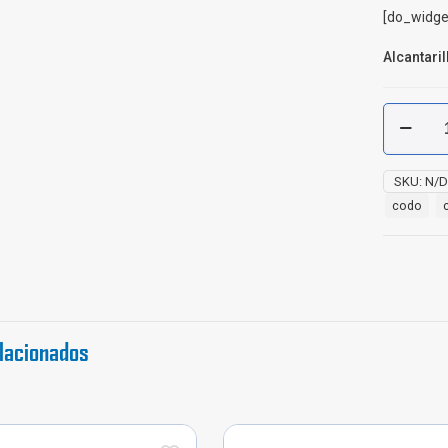
[do_widge
Alcantari
Codo
90°
Alcantari
Novafort
SKU:
N/
Pavco
codo
cantidad
lacionados