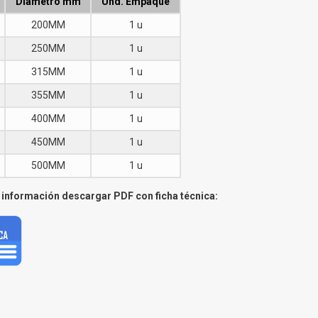
Diámetro mm
Und. Empaque
200MM
1 u
250MM
1 u
315MM
1 u
355MM
1 u
400MM
1 u
450MM
1 u
500MM
1 u
información descargar PDF con ficha técnica: