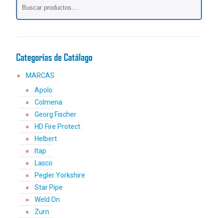
se
pueden
elegir
en
la
Categorías de Catálago
página
de
MARCAS
producto
Apolo
Colmena
Georg Fischer
HD Fire Protect
Helbert
Itap
Lasco
Pegler Yorkshire
Star Pipe
Weld On
Zurn