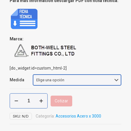
Para mas información descargar PDF con ficha técnica:
Marca:
[do_widget id=custom_html-2]
Medida
Tapón
Cotizar
Macho
Acero
Carbón
Categoría:
Accesorios Acero x 3000
SKU:
N/D
Roscar
x