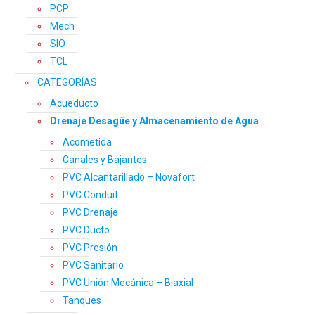
PCP
Mech
SIO
TCL
CATEGORÍAS
Acueducto
Drenaje Desagüe y Almacenamiento de Agua
Acometida
Canales y Bajantes
PVC Alcantarillado – Novafort
PVC Conduit
PVC Drenaje
PVC Ducto
PVC Presión
PVC Sanitario
PVC Unión Mecánica – Biaxial
Tanques