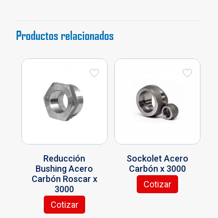
3000
cantidad
Productos relacionados
Reducción
Sockolet Acero
Bushing Acero
Carbón x 3000
Carbón Roscar x
Cotizar
3000
Este
producto
Cotizar
Este
tiene